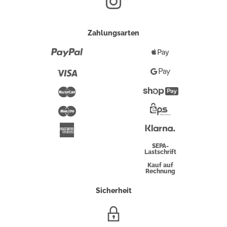
Zahlungsarten
Paypal
Apple
Pay
Visa
Google
Pay
Mastercard
Shopify
Pay
Maestro
Eps-
Überweisung
Klarna
American
Express
SEPA-
Lastschrift
Kauf auf
Rechnung
Sicherheit
SSL/HTTPS-
Verschlüsselung