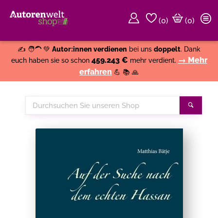
(
0
)
(0)
Weiter einkaufen
Close
✍️ 🧑‍🦱 💚
Autor:innen verdienen
bei uns
doppelt
. Dank
459.243 €
→ Mehr
euch haben sie so schon
mehr verdient.
erfahren
💪 📚 🙏
Durchsuchen
Suche
Sie
unseren
Shop