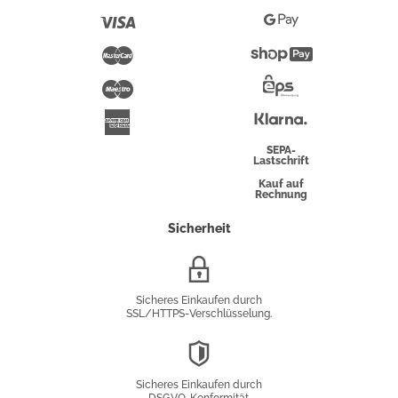
Pay
Visa
Google
Pay
Mastercard
Shopify
Pay
Maestro
Eps-
Überweisung
Klarna
American
Express
SEPA-
Lastschrift
Kauf auf
Rechnung
Sicherheit
SSL/HTTPS-
Verschlüsselung
Sicheres Einkaufen durch
SSL/HTTPS-Verschlüsselung.
DSGVO-
Konformität
Sicheres Einkaufen durch