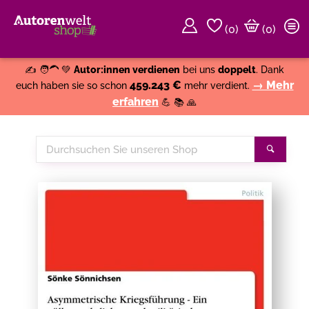
(
0
)
(0)
Weiter einkaufen
Close
✍️ 🧑‍🦱 💚
Autor:innen verdienen
bei uns
doppelt
. Dank
459.243 €
→ Mehr
euch haben sie so schon
mehr verdient.
erfahren
💪 📚 🙏
Durchsuchen
Suche
Sie
unseren
Shop