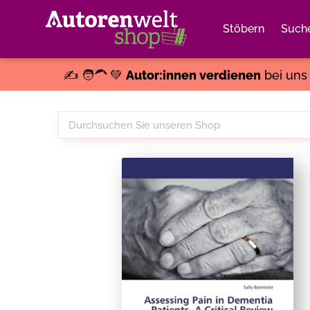
Stöbern
Such
✍️ 🧑‍🦱 💚
Autor:innen verdienen
bei un
Durchsuchen
Sie
unseren
Shop