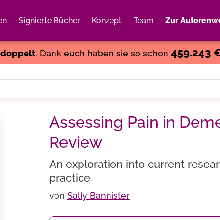
en
Signierte Bücher
Konzept
Team
Zur Autorenwe
Weiter einkaufen
Close
459.243 
s
doppelt
. Dank euch haben sie so schon
Assessing Pain in Demen
Review
An exploration into current rese
practice
von
Sally Bannister