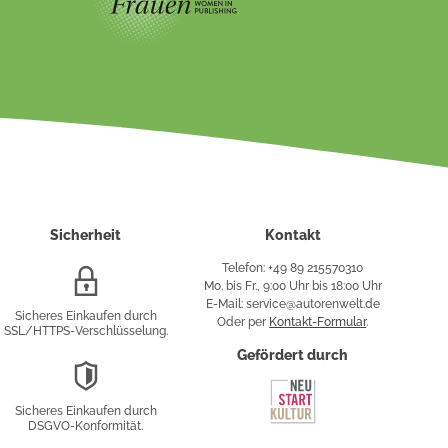
Sicherheit
Kontakt
Telefon: +49 89 215570310
SSL/HTTPS-
Mo. bis Fr., 9:00 Uhr bis 18:00 Uhr
Verschlüsselung
E-Mail: service@autorenwelt.de
Sicheres Einkaufen durch
Oder per
Kontakt-Formular
.
SSL/HTTPS-Verschlüsselung.
fy
Gefördert durch
DSGVO-
Konformität
Sicheres Einkaufen durch
sung
DSGVO-Konformität.