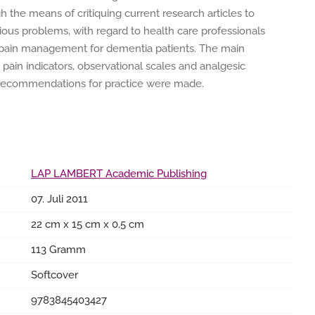
h the means of critiquing current research articles to
ious problems, with regard to health care professionals
n pain management for dementia patients. The main
 pain indicators, observational scales and analgesic
d recommendations for practice were made.
LAP LAMBERT Academic Publishing
07. Juli 2011
22 cm x 15 cm x 0.5 cm
113 Gramm
Softcover
9783845403427