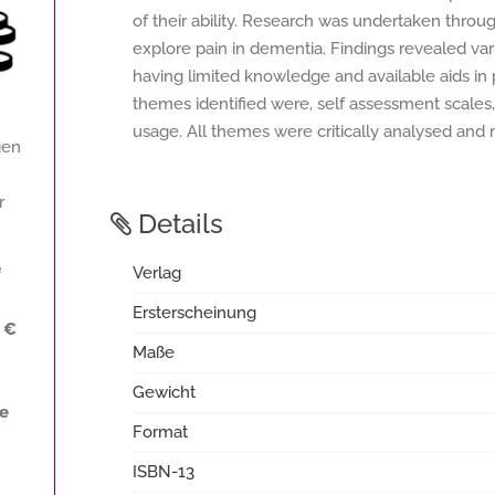
of their ability. Research was undertaken throug
explore pain in dementia. Findings revealed var
having limited knowledge and available aids i
themes identified were, self assessment scales,
usage. All themes were critically analysed an
gen
r
Details
Verlag
f
Ersterscheinung
 €
Maße
Gewicht
ne
Format
ISBN-13