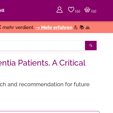
lt
(
0
)
(0)
€
mehr verdient.
→ Mehr erfahren
💪 📚 🙏
Suchen
tia Patients, A Critical
arch and recommendation for future