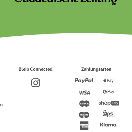
Bleib Connected
Zahlungsarten
Paypal
Apple
Pay
Visa
Google
Pay
Mastercard
Shopi
um
Pay
Maestro
Eps-
Überwei
Klarna
American