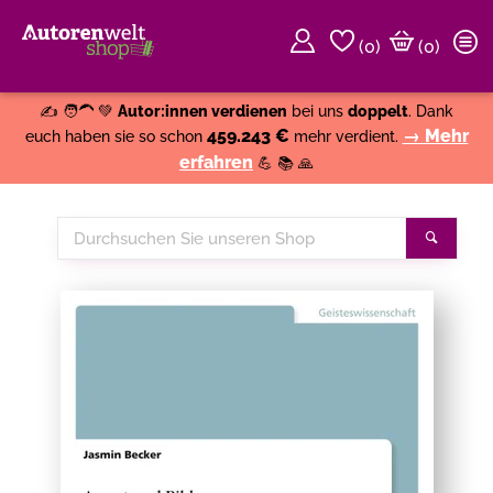
(
0
)
(0)
Weiter einkaufen
Close
✍️ 🧑‍🦱 💚
Autor:innen verdienen
bei uns
doppelt
. Dank
459.243 €
→ Mehr
euch haben sie so schon
mehr verdient.
erfahren
💪 📚 🙏
Durchsuchen
Suche
Sie
unseren
Shop