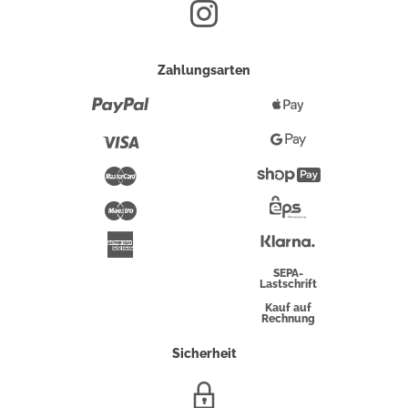
Zahlungsarten
Paypal
Apple
Pay
Visa
Google
Pay
Mastercard
Shopify
Pay
Maestro
Eps-
Überweisung
Klarna
American
Express
SEPA-
Lastschrift
Kauf auf
Rechnung
Sicherheit
SSL/HTTPS-