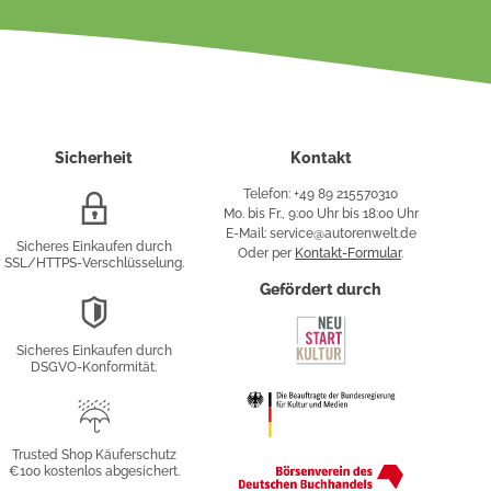
Sicherheit
Kontakt
Telefon: +49 89 215570310
SSL/HTTPS-
Mo. bis Fr., 9:00 Uhr bis 18:00 Uhr
Verschlüsselung
E-Mail: service@autorenwelt.de
Sicheres Einkaufen durch
Oder per
Kontakt-Formular
.
SSL/HTTPS-Verschlüsselung.
fy
Gefördert durch
DSGVO-
Konformität
Sicheres Einkaufen durch
sung
DSGVO-Konformität.
Trusted
Shop
Trusted Shop Käuferschutz
€100 kostenlos abgesichert.
Käuferschutz