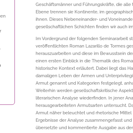
Geschäftsmänner und Führungskräfte, die alle 
Ebene trennen sie Kontinente, im geographisch
gen
ihnen. Dieses Nebeneinander- und Voneinand
gesellschaftlichen Schichten finden wir auch i
r
Im Vordergrund der folgenden Seminararbeit st
veröffentlichten Roman Lazarillo de Tormes gest
f
herauszuarbeiten und diese im Bewusstsein der 
einen ersten Einblick in die Thematik des Roma
a
historische Kontext erläutert. Dabei liegt das
damaligen Leben der Armen und Unterprivilegi
Armut genannt und Kategorien festgelegt, anhan
Weiterhin werden gesellschaftskritische Aspekte
literarischen Analyse wiederfinden. In jener A
herausgearbeiteten Armutsarten untersucht.
Armut näher beleuchtet und rhetorische Mittel
Ergebnisse der Analyse zusammengefasst und au
übersetzte und kommentierte Ausgabe aus dem 