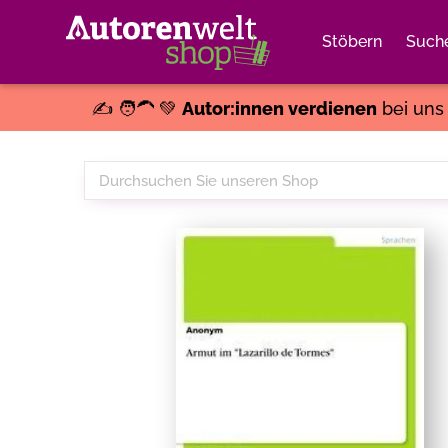
Stöbern
Such
✍️ 🧑‍🦱 💚
Autor:innen verdienen
bei un
Durchsuchen
Sie
unseren
Shop