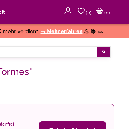
lt
(
0
)
(0)
€
mehr verdient.
→ Mehr erfahren
💪 📚 🙏
Suchen
 Tormes"
tenfrei