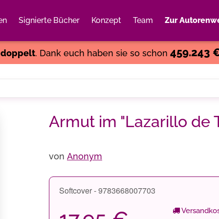
en
Signierte Bücher
Konzept
Team
Zur Autorenwe
Weiter einkaufen
Close
459.243 
s
doppelt
. Dank euch haben sie so schon
Armut im "Lazarillo de
von
Anonym
Softcover - 9783668007703
Versandkos