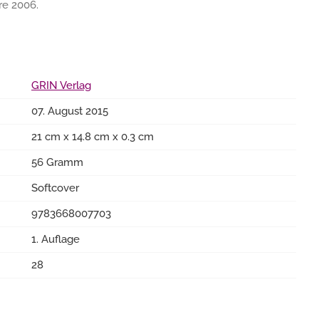
re 2006.
GRIN Verlag
07. August 2015
21 cm x 14.8 cm x 0.3 cm
56 Gramm
Softcover
9783668007703
1. Auflage
28