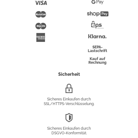
Visa
Google
Pay
Mastercard
Shopify
Pay
Maestro
Eps-
Überweisung
Klarna
American
Express
SEPA-
Lastschrift
Kauf auf
Rechnung
Sicherheit
SSL/HTTPS-
Verschlüsselung
Sicheres Einkaufen durch
SSL/HTTPS-Verschlüsselung.
DSGVO-
Konformität
Sicheres Einkaufen durch
DSGVO-Konformität.