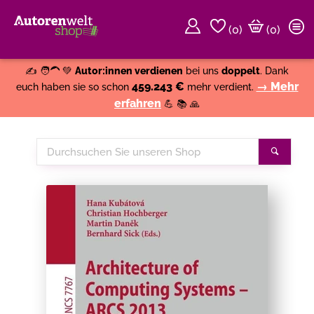
(
0
)
(0)
Weiter einkaufen
Close
✍️ 🧑‍🦱 💚
Autor:innen verdienen
bei uns
doppelt
. Dank
459.243 €
→ Mehr
euch haben sie so schon
mehr verdient.
erfahren
💪 📚 🙏
Durchsuchen
Suche
Sie
unseren
Shop