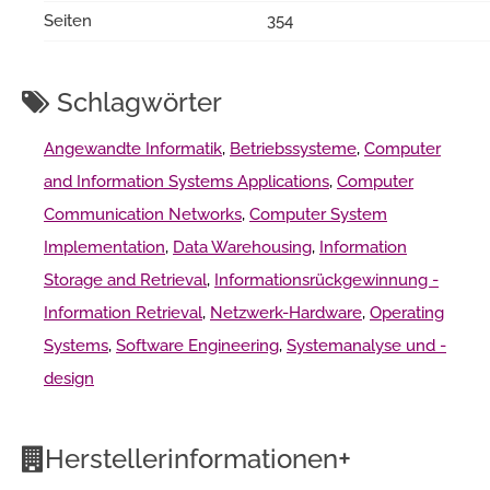
Seiten
354
Schlagwörter
Angewandte Informatik
,
Betriebssysteme
,
Computer
and Information Systems Applications
,
Computer
Communication Networks
,
Computer System
Implementation
,
Data Warehousing
,
Information
Storage and Retrieval
,
Informationsrückgewinnung -
Information Retrieval
,
Netzwerk-Hardware
,
Operating
Systems
,
Software Engineering
,
Systemanalyse und -
design
+
Herstellerinformationen