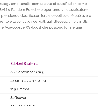
seguiamo l'analisi comparativa di classificatori come
, SVM e Random Forest e proponiamo un classificatore
prendendo classificatori forti e deboli poiché può avere
nto e la convalida dei dati, quindi eseguiamo l'analisi
i come Ada-boost e XG-boost che possono fornire una
Edizioni Sapienza
06. September 2023
22 cm x 15 cm x 0.5 cm
119 Gramm
Softcover