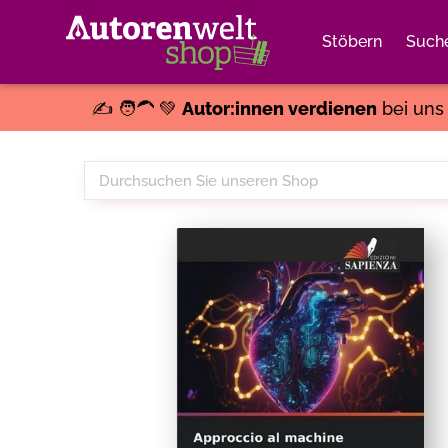
Stöbern
Such
✍️ 🧑‍🦱 💚
Autor:innen verdienen
bei un
Durchsuchen
Sie
unseren
Shop