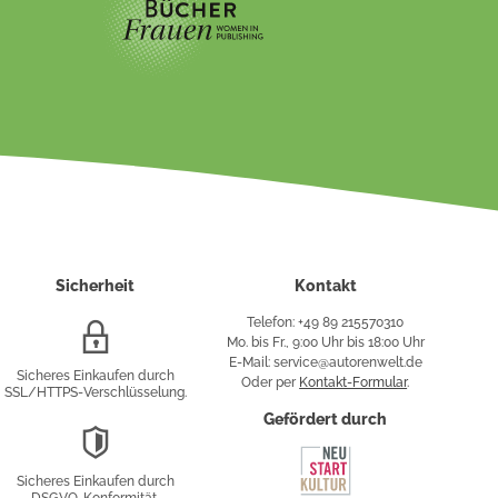
Sicherheit
Kontakt
Telefon: +49 89 215570310
SSL/HTTPS-
Mo. bis Fr., 9:00 Uhr bis 18:00 Uhr
Verschlüsselung
E-Mail: service@autorenwelt.de
Sicheres Einkaufen durch
Oder per
Kontakt-Formular
.
SSL/HTTPS-Verschlüsselung.
fy
Gefördert durch
DSGVO-
Konformität
Sicheres Einkaufen durch
sung