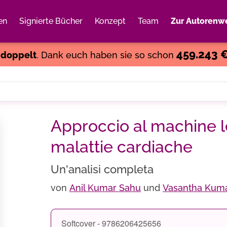
en
Signierte Bücher
Konzept
Team
Zur Autorenwe
Weiter einkaufen
Close
459.243 
s
doppelt
. Dank euch haben sie so schon
Approccio al machine le
malattie cardiache
Un'analisi completa
von
Anil Kumar Sahu
und
Vasantha Kumar
Softcover - 9786206425656