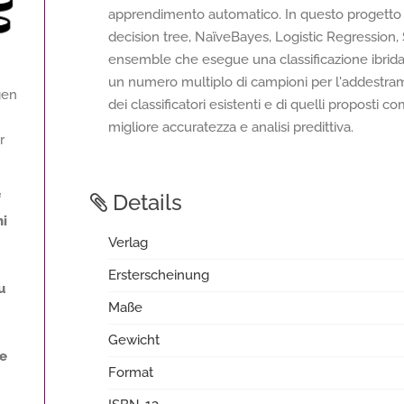
apprendimento automatico. In questo progetto e
decision tree, NaïveBayes, Logistic Regression
ensemble che esegue una classificazione ibrida 
un numero multiplo di campioni per l'addestrame
gen
dei classificatori esistenti e di quelli propost
migliore accuratezza e analisi predittiva.
r
Details
f
ni
Verlag
Ersterscheinung
u
Maße
Gewicht
ne
Format