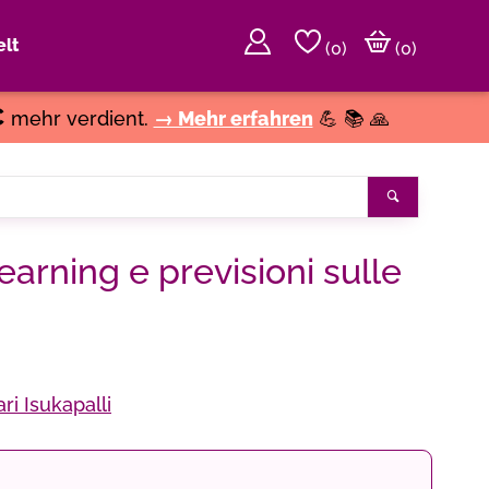
lt
(
0
)
(0)
€
mehr verdient.
→ Mehr erfahren
💪 📚 🙏
Suchen
arning e previsioni sulle
i Isukapalli