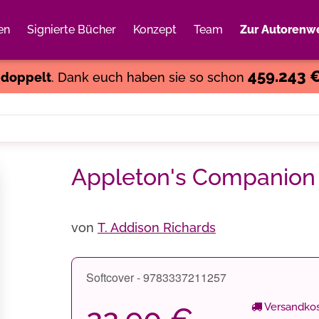
en
Signierte Bücher
Konzept
Team
Zur Autorenwe
Weiter einkaufen
Close
459.243 
s
doppelt
. Dank euch haben sie so schon
Appleton's Companion 
von
T. Addison Richards
Softcover - 9783337211257
Versandkos