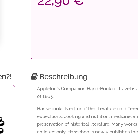
22,90 €
en?!
Beschreibung
Appleton's Companion Hand-Book of Travel is an 
of 1865.
Hansebooks is editor of the literature on differ
expeditions, cooking and nutrition, medicine, a
preservation of historical literature. Many works 
antiques only. Hansebooks newly publishes thes