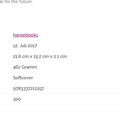
 for the future.
hansebooks
12. Juli 2017
21.6 cm x 15.2 cm x 2.1 cm
462 Gramm
Softcover
9783337211257
300