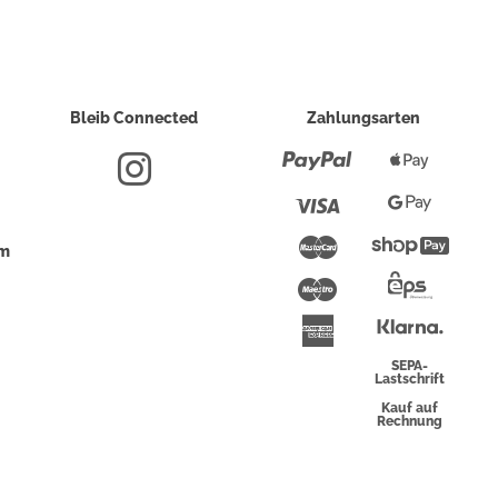
Bleib Connected
Zahlungsarten
Paypal
Apple
Pay
Visa
Google
Pay
Mastercard
Shopi
um
Pay
Maestro
Eps-
Überwei
Klarna
American
Express
SEPA-
Lastschrift
Kauf auf
Rechnung