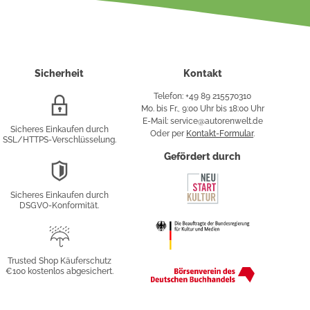
Sicherheit
Kontakt
Telefon: +49 89 215570310
SSL/HTTPS-
Mo. bis Fr., 9:00 Uhr bis 18:00 Uhr
Verschlüsselung
E-Mail: service@autorenwelt.de
Sicheres Einkaufen durch
Oder per
Kontakt-Formular
.
SSL/HTTPS-Verschlüsselung.
fy
Gefördert durch
DSGVO-
Konformität
Sicheres Einkaufen durch
sung
DSGVO-Konformität.
Trusted
Shop
Trusted Shop Käuferschutz
€100 kostenlos abgesichert.
Käuferschutz