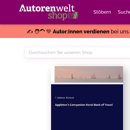
Stöbern
Such
✍️ 🧑‍🦱 💚
Autor:innen verdienen
bei un
Durchsuchen
Sie
unseren
Shop