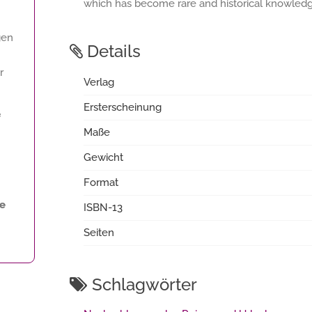
which has become rare and historical knowledge
gen
Details
r
Verlag
Ersterscheinung
f
Maße
Gewicht
Format
ne
ISBN-13
Seiten
Schlagwörter