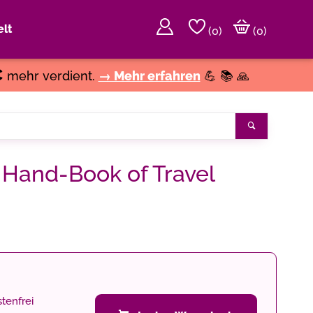
lt
(
0
)
(0)
€
mehr verdient.
→ Mehr erfahren
💪 📚 🙏
Suchen
Hand-Book of Travel
tenfrei