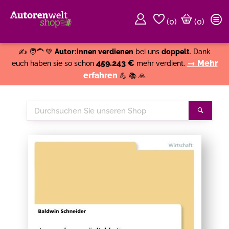
(
0
)
(0)
Weiter einkaufen
Close
✍️ 🧑‍🦱 💚
Autor:innen verdienen
bei uns
doppelt
. Dank
459.243 €
→ Mehr
euch haben sie so schon
mehr verdient.
erfahren
💪 📚 🙏
Durchsuchen
Suche
Sie
unseren
Shop