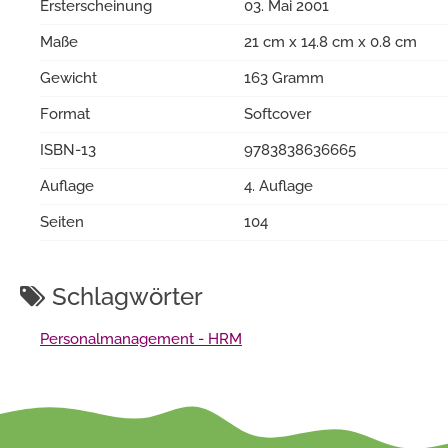
Ersterscheinung
03. Mai 2001
Maße
21 cm x 14.8 cm x 0.8 cm
Gewicht
163 Gramm
Format
Softcover
ISBN-13
9783838636665
Auflage
4. Auflage
Seiten
104
Schlagwörter
Personalmanagement - HRM