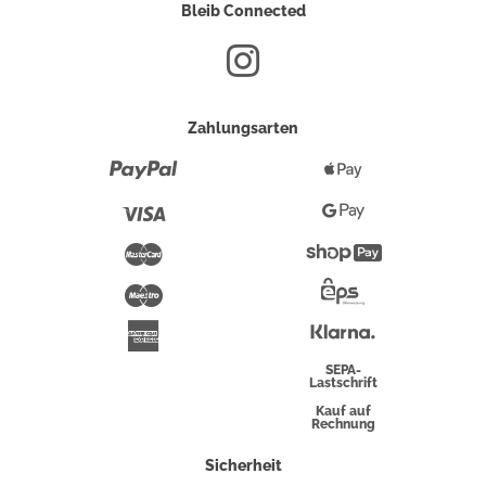
Bleib Connected
Zahlungsarten
Paypal
Apple
Pay
Visa
Google
Pay
Mastercard
Shopify
Pay
Maestro
Eps-
Überweisung
Klarna
American
Express
SEPA-
Lastschrift
Kauf auf
Rechnung
Sicherheit