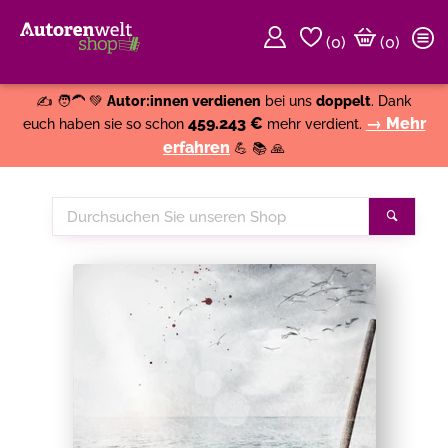
(
0
)
(0)
Weiter einkaufen
Close
✍️ 🧑‍🦱 💚
Autor:innen verdienen
bei uns
doppelt
. Dank
459.243 €
→ Mehr
euch haben sie so schon
mehr verdient.
erfahren
💪 📚 🙏
Durchsuchen
Suche
Sie
unseren
Shop