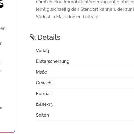
nämlich eine Immobilienförderung auf globaler
lernt gleichzeitig den Standort kennen, der zu
Südost in Mazedonien beiträgt.
gen
Details
r
Verlag
Ersterscheinung
f
r
Maße
Gewicht
Format
ISBN-13
ne
Seiten