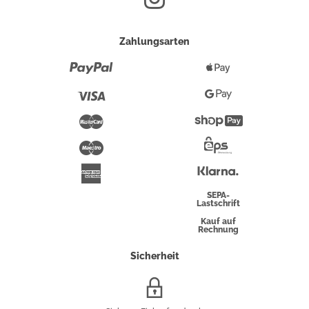
Zahlungsarten
Paypal
Apple
Pay
Visa
Google
Pay
Mastercard
Shopify
Pay
Maestro
Eps-
Überweisung
Klarna
American
Express
SEPA-
Lastschrift
Kauf auf
Rechnung
Sicherheit
SSL/HTTPS-
Verschlüsselung