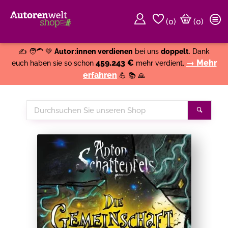
(
0
)
(0)
Weiter einkaufen
Close
✍️ 🧑‍🦱 💚
Autor:innen verdienen
bei uns
doppelt
. Dank
459.243 €
→ Mehr
euch haben sie so schon
mehr verdient.
erfahren
💪 📚 🙏
Durchsuchen
Suche
Sie
unseren
Shop