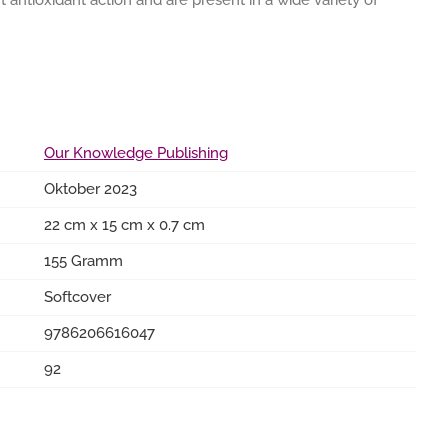
 antioxidant action and are present in a wide variety of
Our Knowledge Publishing
Oktober 2023
22 cm x 15 cm x 0.7 cm
155 Gramm
Softcover
9786206616047
92