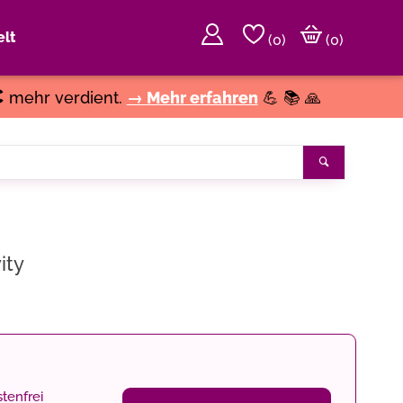
lt
(
0
)
(0)
€
mehr verdient.
→ Mehr erfahren
💪 📚 🙏
Suchen
ity
tenfrei