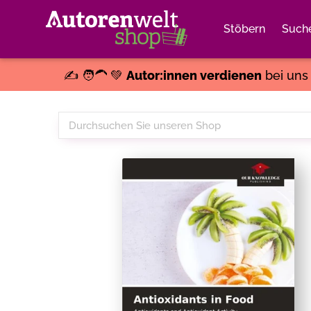
Stöbern
Such
✍️ 🧑‍🦱 💚
Autor:innen verdienen
bei un
Durchsuchen
Sie
unseren
Shop