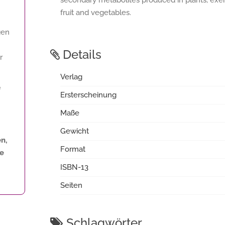
secondary metabolites produced in plants, exert
fruit and vegetables.
gen
Details
r
Verlag
f
Ersterscheinung
Maße
Gewicht
n,
Format
ne
ISBN-13
Seiten
Schlagwörter