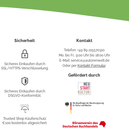
Sicherheit
Kontakt
Telefon: +49 89 215570310
SSL/HTTPS-
Mo. bis Fr., 9:00 Uhr bis 18:00 Uhr
Verschlüsselung
E-Mail: service@autorenwelt.de
Sicheres Einkaufen durch
Oder per
Kontakt-Formular
.
SSL/HTTPS-Verschlüsselung.
fy
Gefördert durch
DSGVO-
Konformität
Sicheres Einkaufen durch
sung
DSGVO-Konformität.
Trusted
Shop
Trusted Shop Käuferschutz
€100 kostenlos abgesichert.
Käuferschutz