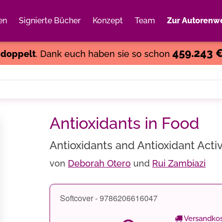
en
Signierte Bücher
Konzept
Team
Zur Autorenwe
Weiter einkaufen
Close
459.243 
s
doppelt
. Dank euch haben sie so schon
Antioxidants in Food
Antioxidants and Antioxidant Activ
von
Deborah Otero
und
Rui Zambiazi
Softcover - 9786206616047
Versandkos