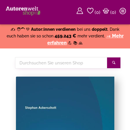
(
0
)
(0)
Weiter einkaufen
Close
✍️ 🧑‍🦱 💚
Autor:innen verdienen
bei uns
doppelt
. Dank
459.243 €
→ Mehr
euch haben sie so schon
mehr verdient.
erfahren
💪 📚 🙏
Durchsuchen
Suche
Sie
unseren
Shop