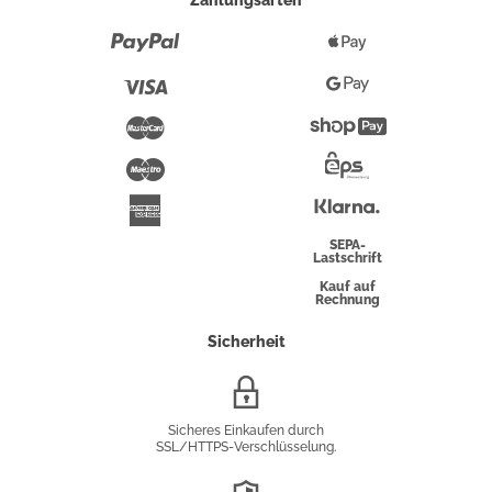
Zahlungsarten
Paypal
Apple
Pay
Visa
Google
Pay
Mastercard
Shopify
Pay
Maestro
Eps-
Überweisung
Klarna
American
Express
SEPA-
Lastschrift
Kauf auf
Rechnung
Sicherheit
SSL/HTTPS-
Verschlüsselung
Sicheres Einkaufen durch
SSL/HTTPS-Verschlüsselung.
DSGVO-