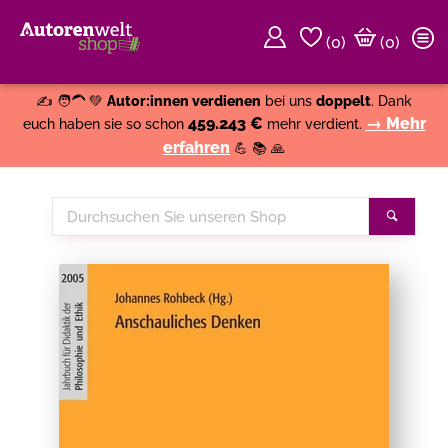
(
0
)
(0)
Weiter einkaufen
Close
✍️ 🧑‍🦱 💚
Autor:innen verdienen
bei uns
doppelt
. Dank
459.243 €
→ Mehr
euch haben sie so schon
mehr verdient.
erfahren
💪 📚 🙏
Durchsuchen
Suche
Sie
unseren
Shop