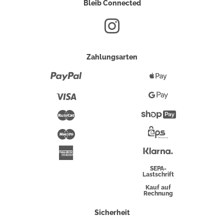
Bleib Connected
Zahlungsarten
Paypal
Apple
Pay
Visa
Google
Pay
Mastercard
Shopify
Pay
Maestro
Eps-
Überweisung
Klarna
American
Express
SEPA-
Lastschrift
Kauf auf
Rechnung
Sicherheit