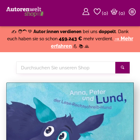
(
0
)
(0)
Weiter einkaufen
Close
✍️ 🧑‍🦱 💚
Autor:innen verdienen
bei uns
doppelt
. Dank
459.243 €
→ Mehr
euch haben sie so schon
mehr verdient.
erfahren
💪 📚 🙏
Durchsuchen
Suche
Sie
unseren
Shop