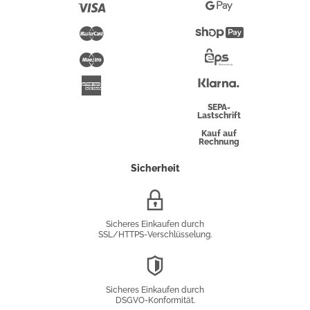
Pay
Visa
Google
Pay
Mastercard
Shopify
Pay
Maestro
Eps-
Überweisung
Klarna
American
Express
SEPA-
Lastschrift
Kauf auf
Rechnung
Sicherheit
SSL/HTTPS-
Verschlüsselung
Sicheres Einkaufen durch
SSL/HTTPS-Verschlüsselung.
DSGVO-
Konformität
Sicheres Einkaufen durch
DSGVO-Konformität.