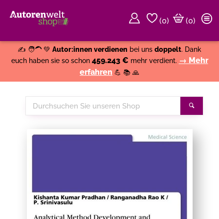
(
0
)
(0)
Weiter einkaufen
Close
✍️ 🧑‍🦱 💚
Autor:innen verdienen
bei uns
doppelt
. Dank
459.243 €
→ Mehr
euch haben sie so schon
mehr verdient.
erfahren
💪 📚 🙏
Durchsuchen
Suche
Sie
unseren
Shop