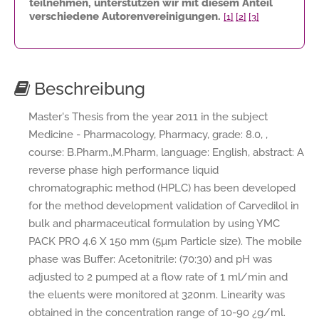
teilnehmen, unterstützen wir mit diesem Anteil
verschiedene Autorenvereinigungen.
[1]
[2]
[3]
Beschreibung
Master's Thesis from the year 2011 in the subject
Medicine - Pharmacology, Pharmacy, grade: 8.0, ,
course: B.Pharm.,M.Pharm, language: English, abstract: A
reverse phase high performance liquid
chromatographic method (HPLC) has been developed
for the method development validation of Carvedilol in
bulk and pharmaceutical formulation by using YMC
PACK PRO 4.6 X 150 mm (5µm Particle size). The mobile
phase was Buffer: Acetonitrile: (70:30) and pH was
adjusted to 2 pumped at a flow rate of 1 ml/min and
the eluents were monitored at 320nm. Linearity was
obtained in the concentration range of 10-90 ¿g/ml.