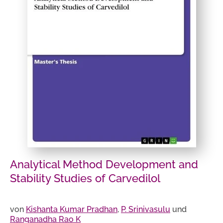
Analytical Method Development and
Stability Studies of Carvedilol
von
Kishanta Kumar Pradhan
,
P. Srinivasulu
und
Ranganadha Rao K