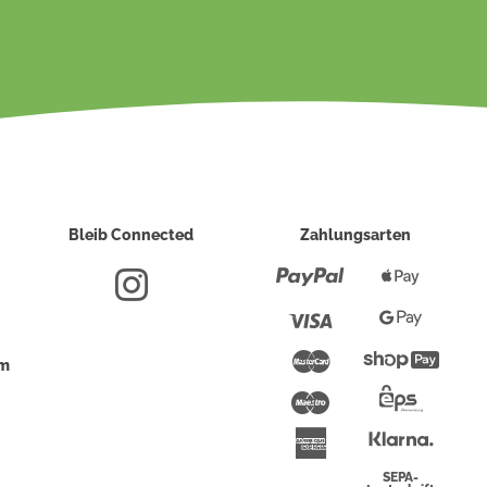
Bleib Connected
Zahlungsarten
Paypal
Apple
Pay
Visa
Google
Pay
Mastercard
Shopi
um
Pay
Maestro
Eps-
Überwei
Klarna
American
Express
SEPA-