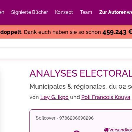
en
Signierte Bücher
Konzept
Team
Zur Autorenwe
Weiter einkaufen
Close
459.243 
s
doppelt
. Dank euch haben sie so schon
ANALYSES ELECTORA
Municipales & régionales, du 02 
von
Ley G. Ikpo
und
Poli Francois Kouya
Softcover - 9786206698296
Versandkos