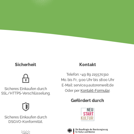
Sicherheit
Kontakt
Telefon: +49 89 215570310
SSL/HTTPS-
Mo. bis Fr., 9:00 Uhr bis 18:00 Uhr
Verschlüsselung
E-Mail: service@autorenwelt.de
Sicheres Einkaufen durch
Oder per
Kontakt-Formular
.
SSL/HTTPS-Verschlüsselung.
fy
Gefördert durch
DSGVO-
Konformität
Sicheres Einkaufen durch
sung
DSGVO-Konformität.
Trusted