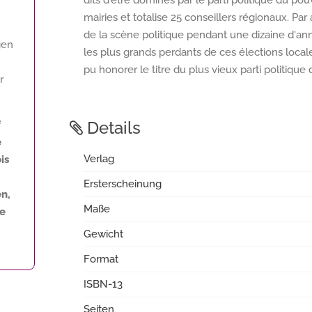
dits d'être dominés par le parti politique du p
mairies et totalise 25 conseillers régionaux. Pa
de la scène politique pendant une dizaine d'ann
gen
les plus grands perdants de ces élections loca
pu honorer le titre du plus vieux parti politique
r
Details
f
e
Verlag
is
Ersterscheinung
n,
Maße
ne
Gewicht
Format
ISBN-13
Seiten