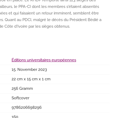
ouvoir en place. Le RHDP remporte ainsi 123 sièges des
r ailleurs, le PPA-CI dont les membres s'étaient absentés
ées et qui faisaient un retour imminent, semblent être
les. Quant au PDCI, malgré le décès du Président Bédié a
 de Côte d'Ivoire par les sièges obtenus.
Éditions universitaires européennes
15. November 2023
22 cm x 15 cm x 1 cm
256 Gramm
Softcover
9786206698296
160