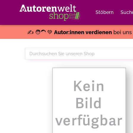
Stöbern
Such
✍️ 🧑‍🦱 💚
Autor:innen verdienen
bei un
Durchsuchen
Sie
unseren
Shop