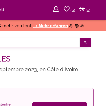
lt
(
0
)
(0)
€
mehr verdient.
→ Mehr erfahren
💪 📚 🙏
Suchen
LES
septembre 2023, en Côte d'Ivoire
tenfrei