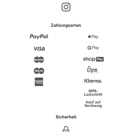
Zahlungsarten
Paypal
Apple
Pay
Visa
Google
Pay
Mastercard
Shopify
Pay
Maestro
Eps-
Überweisung
Klarna
American
Express
SEPA-
Lastschrift
Kauf auf
Rechnung
Sicherheit
SSL/HTTPS-