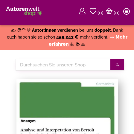
(
0
)
(0)
Weiter einkaufen
Close
✍️ 🧑‍🦱 💚
Autor:innen verdienen
bei uns
doppelt
. Dank
459.243 €
→ Mehr
euch haben sie so schon
mehr verdient.
erfahren
💪 📚 🙏
Durchsuchen
Suche
Sie
unseren
Shop