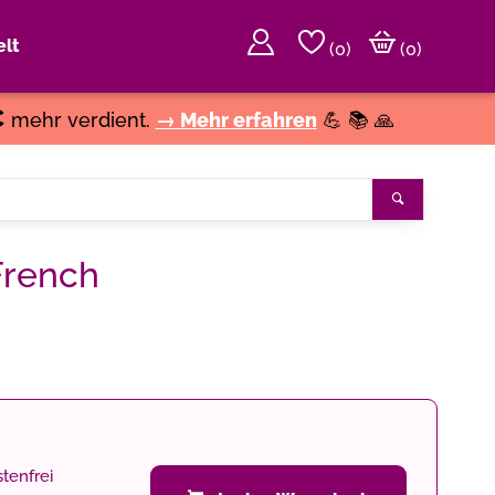
lt
(
0
)
(0)
€
mehr verdient.
→ Mehr erfahren
💪 📚 🙏
Suchen
French
tenfrei