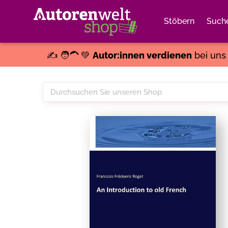
Stöbern
Such
✍️ 🧑‍🦱 💚
Autor:innen verdienen
bei un
Durchsuchen
Sie
unseren
Shop