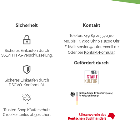
Sicherheit
Kontakt
Telefon: +49 89 215570310
SSL/HTTPS-
Mo. bis Fr., 9:00 Uhr bis 18:00 Uhr
Verschlüsselung
E-Mail: service@autorenwelt.de
Sicheres Einkaufen durch
Oder per
Kontakt-Formular
.
SSL/HTTPS-Verschlüsselung.
fy
Gefördert durch
DSGVO-
Konformität
Sicheres Einkaufen durch
sung
DSGVO-Konformität.
Trusted
Shop
Trusted Shop Käuferschutz
€100 kostenlos abgesichert.
Käuferschutz