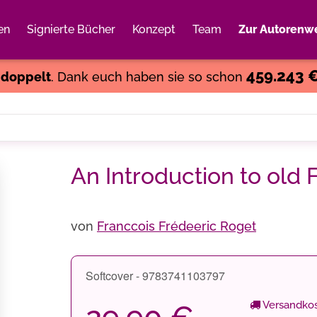
en
Signierte Bücher
Konzept
Team
Zur Autorenwe
Weiter einkaufen
Close
459.243 
s
doppelt
. Dank euch haben sie so schon
An Introduction to old 
von
Franccois Frédeeric Roget
Softcover - 9783741103797
Versandkos