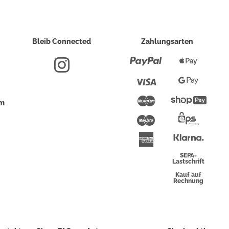
Bleib Connected
Zahlungsarten
Paypal
Apple
Pay
Visa
Google
Pay
Mastercard
Shopi
um
Pay
Maestro
Eps-
Überwei
Klarna
American
Express
SEPA-
Lastschrift
Kauf auf
Rechnung