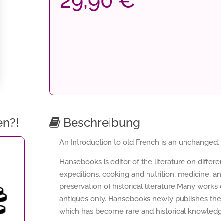
29,90 €
en?!
Beschreibung
An Introduction to old French is an unchanged, hi
Hansebooks is editor of the literature on differ
expeditions, cooking and nutrition, medicine, a
preservation of historical literature.Many works o
antiques only. Hansebooks newly publishes thes
which has become rare and historical knowledge