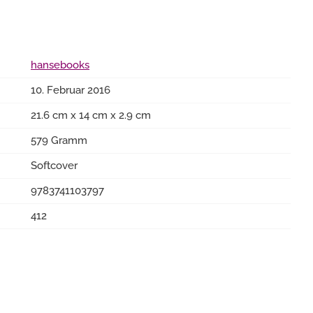
hansebooks
10. Februar 2016
21.6 cm x 14 cm x 2.9 cm
579 Gramm
Softcover
9783741103797
412