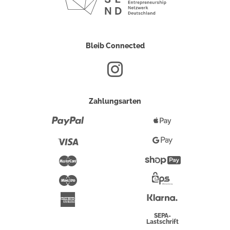
Bleib Connected
Zahlungsarten
Paypal
Apple
Pay
Visa
Google
Pay
Mastercard
Shopify
Pay
Maestro
Eps-
Überweisung
Klarna
American
Express
SEPA-
Lastschrift