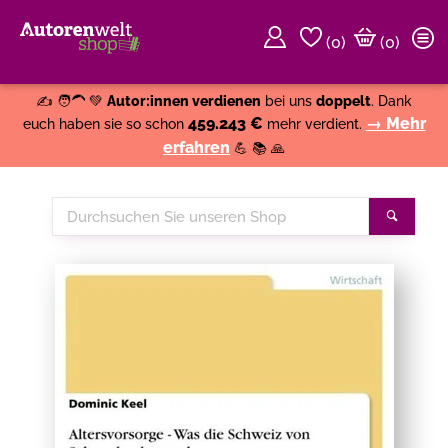
(
0
)
(0)
Weiter einkaufen
Close
✍️ 🧑‍🦱 💚
Autor:innen verdienen
bei uns
doppelt
. Dank
459.243 €
→ Mehr
euch haben sie so schon
mehr verdient.
erfahren
💪 📚 🙏
Durchsuchen
Suche
Sie
unseren
Shop