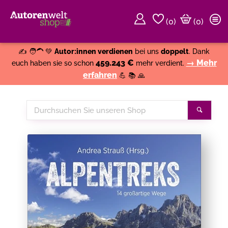
(
0
)
(0)
Weiter einkaufen
Close
✍️ 🧑‍🦱 💚
Autor:innen verdienen
bei uns
doppelt
. Dank
459.243 €
→ Mehr
euch haben sie so schon
mehr verdient.
erfahren
💪 📚 🙏
Durchsuchen
Suche
Sie
unseren
Shop