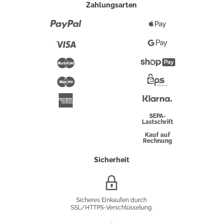
Zahlungsarten
Paypal
Apple
Pay
Visa
Google
Pay
Mastercard
Shopify
Pay
Maestro
Eps-
Überweisung
Klarna
American
Express
SEPA-
Lastschrift
Kauf auf
Rechnung
Sicherheit
SSL/HTTPS-
Verschlüsselung
Sicheres Einkaufen durch
SSL/HTTPS-Verschlüsselung.