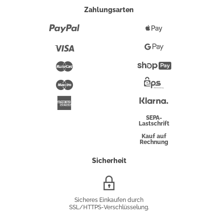
Zahlungsarten
Paypal
Apple
Pay
Visa
Google
Pay
Mastercard
Shopify
Pay
Maestro
Eps-
Überweisung
Klarna
American
Express
SEPA-
Lastschrift
Kauf auf
Rechnung
Sicherheit
SSL/HTTPS-
Verschlüsselung
Sicheres Einkaufen durch
SSL/HTTPS-Verschlüsselung.