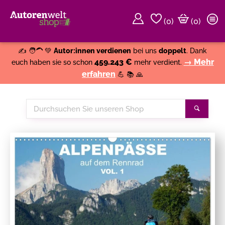
(
0
)
(0)
Weiter einkaufen
Close
✍️ 🧑‍🦱 💚
Autor:innen verdienen
bei uns
doppelt
. Dank
459.243 €
→ Mehr
euch haben sie so schon
mehr verdient.
erfahren
💪 📚 🙏
Durchsuchen
Suche
Sie
unseren
Shop