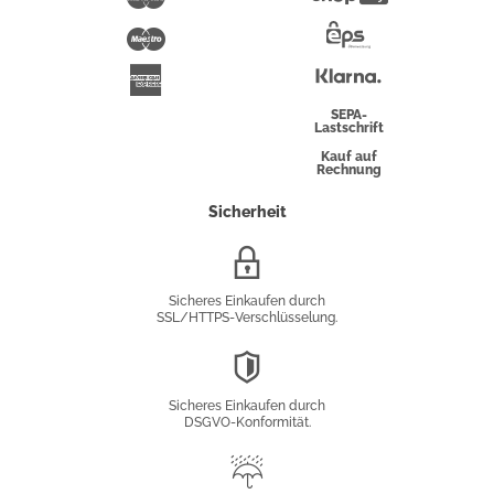
Pay
Maestro
Eps-
Überweisung
Klarna
American
Express
SEPA-
Lastschrift
Kauf auf
Rechnung
Sicherheit
SSL/HTTPS-
Verschlüsselung
Sicheres Einkaufen durch
SSL/HTTPS-Verschlüsselung.
DSGVO-
Konformität
Sicheres Einkaufen durch
DSGVO-Konformität.
Trusted