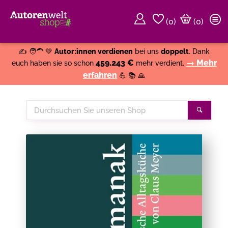
(
0
)
(0)
Weiter einkaufen
Close
✍️ 🧑‍🦱 💚
Autor:innen verdienen
bei uns
doppelt
. Dank
459.243 €
→ Mehr
euch haben sie so schon
mehr verdient.
erfahren
💪 📚 🙏
Durchsuchen
Suche
Sie
unseren
Shop