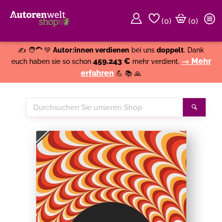
(
0
)
(0)
Weiter einkaufen
Close
✍️ 🧑‍🦱 💚
Autor:innen verdienen
bei uns
doppelt
. Dank
459.243 €
→ Mehr
euch haben sie so schon
mehr verdient.
erfahren
💪 📚 🙏
Durchsuchen
Suche
Sie
unseren
Shop