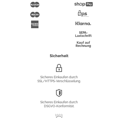
Pay
Mastercard
Shopify
Pay
Maestro
Eps-
Überweisung
Klarna
American
Express
SEPA-
Lastschrift
Kauf auf
Rechnung
Sicherheit
SSL/HTTPS-
Verschlüsselung
Sicheres Einkaufen durch
SSL/HTTPS-Verschlüsselung.
DSGVO-
Konformität
Sicheres Einkaufen durch
DSGVO-Konformität.
Trusted