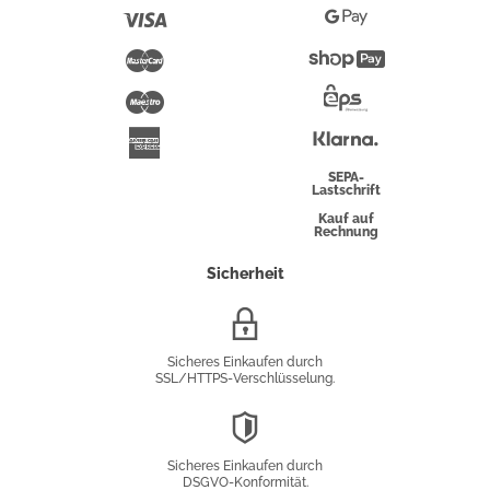
Pay
Visa
Google
Pay
Mastercard
Shopify
Pay
Maestro
Eps-
Überweisung
Klarna
American
Express
SEPA-
Lastschrift
Kauf auf
Rechnung
Sicherheit
SSL/HTTPS-
Verschlüsselung
Sicheres Einkaufen durch
SSL/HTTPS-Verschlüsselung.
DSGVO-
Konformität
Sicheres Einkaufen durch
DSGVO-Konformität.