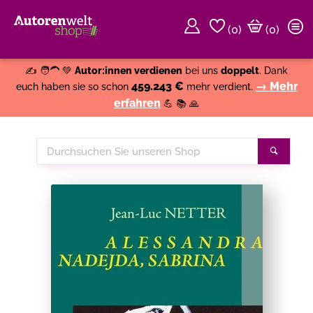
(
0
)
(0)
Weiter einkaufen
Close
✍️ 🧑‍🦱 💚
Autor:innen verdienen
bei uns
doppelt
. Dank
459.243 €
→ Mehr
euch haben sie so schon
mehr verdient.
erfahren
💪 📚 🙏
Durchsuchen
Suche
Sie
unseren
Shop