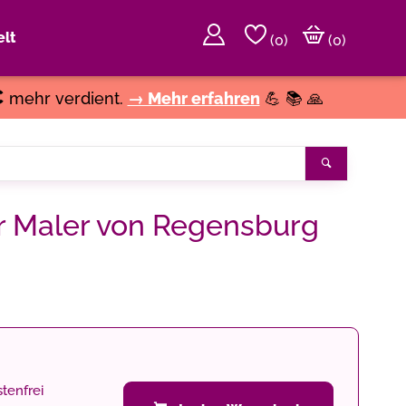
lt
(
0
)
(0)
€
mehr verdient.
→ Mehr erfahren
💪 📚 🙏
Suchen
er Maler von Regensburg
tenfrei