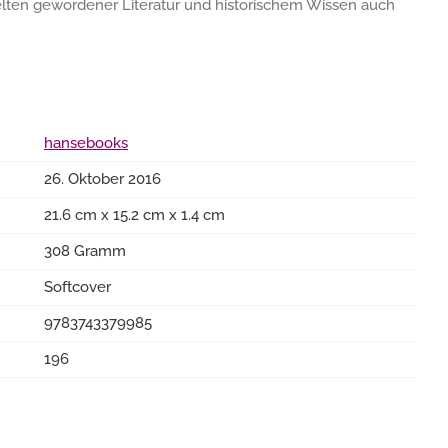
elten gewordener Literatur und historischem Wissen auch
hansebooks
26. Oktober 2016
21.6 cm x 15.2 cm x 1.4 cm
308 Gramm
Softcover
9783743379985
196