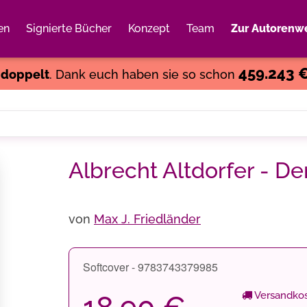
en
Signierte Bücher
Konzept
Team
Zur Autorenwe
Weiter einkaufen
Close
459.243 
s
doppelt
. Dank euch haben sie so schon
Albrecht Altdorfer - D
von
Max J. Friedländer
Softcover - 9783743379985
Versandkos