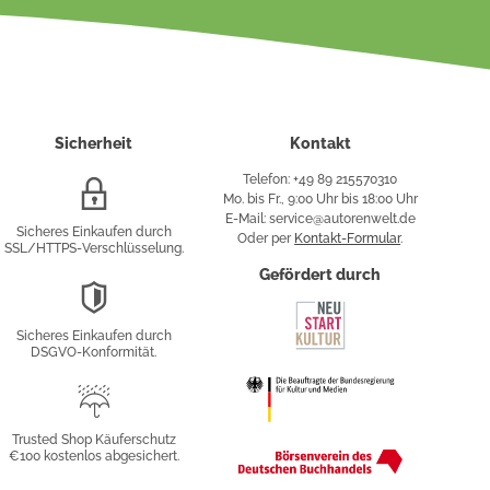
Sicherheit
Kontakt
Telefon: +49 89 215570310
SSL/HTTPS-
Mo. bis Fr., 9:00 Uhr bis 18:00 Uhr
Verschlüsselung
E-Mail: service@autorenwelt.de
Sicheres Einkaufen durch
Oder per
Kontakt-Formular
.
SSL/HTTPS-Verschlüsselung.
fy
Gefördert durch
DSGVO-
Konformität
Sicheres Einkaufen durch
sung
DSGVO-Konformität.
Trusted
Shop
Trusted Shop Käuferschutz
€100 kostenlos abgesichert.
Käuferschutz