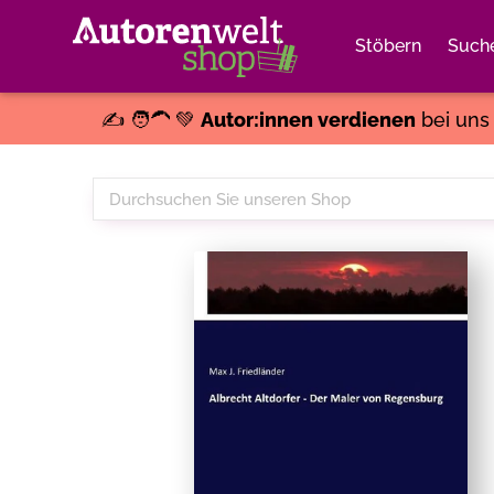
Stöbern
Such
✍️ 🧑‍🦱 💚
Autor:innen verdienen
bei un
Durchsuchen
Sie
unseren
Shop