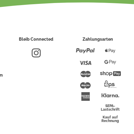
Bleib Connected
Zahlungsarten
Paypal
Apple
Pay
Visa
Google
Pay
Mastercard
Shopi
um
Pay
Maestro
Eps-
Überwei
Klarna
American
Express
SEPA-
Lastschrift
Kauf auf
Rechnung