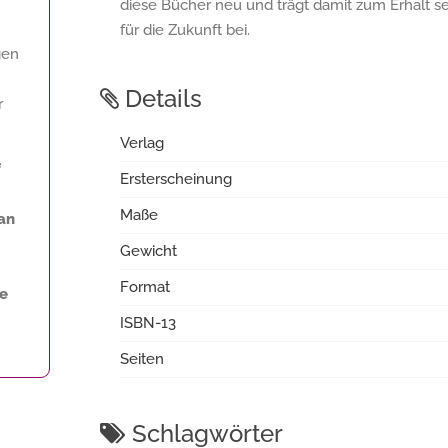
diese Bücher neu und trägt damit zum Erhalt s
für die Zukunft bei.
gen
Details
r
Verlag
f
Ersterscheinung
Maße
an
Gewicht
Format
ne
ISBN-13
Seiten
Schlagwörter