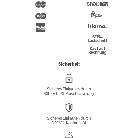
Pay
Mastercard
Shopify
Pay
Maestro
Eps-
Überweisung
Klarna
American
Express
SEPA-
Lastschrift
Kauf auf
Rechnung
Sicherheit
SSL/HTTPS-
Verschlüsselung
Sicheres Einkaufen durch
SSL/HTTPS-Verschlüsselung.
DSGVO-
Konformität
Sicheres Einkaufen durch
DSGVO-Konformität.
Trusted