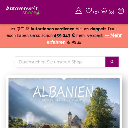
(
0
)
(0)
Weiter einkaufen
Close
✍️ 🧑‍🦱 💚
Autor:innen verdienen
bei uns
doppelt
. Dank
459.243 €
→ Mehr
euch haben sie so schon
mehr verdient.
erfahren
💪 📚 🙏
Durchsuchen
Suche
Sie
unseren
Shop