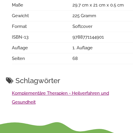
Maße
29.7 cm x 21 cm x 0.5 cm
Gewicht
225 Gramm
Format
Softcover
ISBN-13
9788771144901
Auflage
1. Auflage
Seiten
68
Schlagwörter
Komplementäre Therapien - Heilverfahren und
Gesundheit