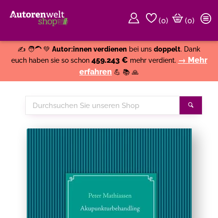
(
0
)
(0)
Weiter einkaufen
Close
✍️ 🧑‍🦱 💚
Autor:innen verdienen
bei uns
doppelt
. Dank
459.243 €
→ Mehr
euch haben sie so schon
mehr verdient.
erfahren
💪 📚 🙏
Durchsuchen
Suche
Sie
unseren
Shop