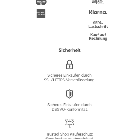
Maestro
Eps-
Überweisung
Klarna
American
Express
SEPA-
Lastschrift
Kauf auf
Rechnung
Sicherheit
SSL/HTTPS-
Verschlüsselung
Sicheres Einkaufen durch
SSL/HTTPS-Verschlüsselung.
DSGVO-
Konformität
Sicheres Einkaufen durch
DSGVO-Konformität.
Trusted
Shop
Trusted Shop Käuferschutz