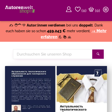
(
0
)
(0)
Weiter einkaufen
Close
✍️ 🧑‍🦱 💚
Autor:innen verdienen
bei uns
doppelt
. Dank
459.243 €
→ Mehr
euch haben sie so schon
mehr verdient.
erfahren
💪 📚 🙏
Durchsuchen
Suche
Sie
unseren
Shop