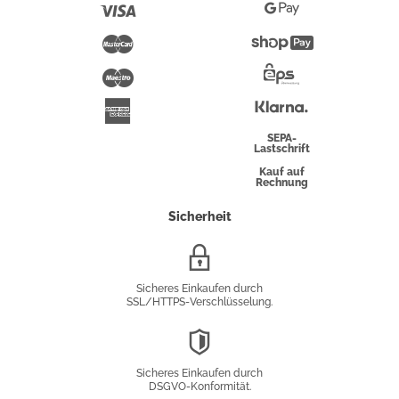
Pay
Visa
Google
Pay
Mastercard
Shopify
Pay
Maestro
Eps-
Überweisung
Klarna
American
Express
SEPA-
Lastschrift
Kauf auf
Rechnung
Sicherheit
SSL/HTTPS-
Verschlüsselung
Sicheres Einkaufen durch
SSL/HTTPS-Verschlüsselung.
DSGVO-
Konformität
Sicheres Einkaufen durch
DSGVO-Konformität.