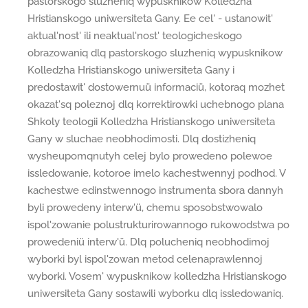
pastorskogo sluzheniq wypusknikow Kolledzha
Hristianskogo uniwersiteta Gany. Ee cel' - ustanowit'
aktual'nost' ili neaktual'nost' teologicheskogo
obrazowaniq dlq pastorskogo sluzheniq wypusknikow
Kolledzha Hristianskogo uniwersiteta Gany i
predostawit' dostowernuü informaciü, kotoraq mozhet
okazat'sq poleznoj dlq korrektirowki uchebnogo plana
Shkoly teologii Kolledzha Hristianskogo uniwersiteta
Gany w sluchae neobhodimosti. Dlq dostizheniq
wysheupomqnutyh celej bylo prowedeno polewoe
issledowanie, kotoroe imelo kachestwennyj podhod. V
kachestwe edinstwennogo instrumenta sbora dannyh
byli prowedeny interw'ü, chemu sposobstwowalo
ispol'zowanie polustrukturirowannogo rukowodstwa po
prowedeniü interw'ü. Dlq polucheniq neobhodimoj
wyborki byl ispol'zowan metod celenaprawlennoj
wyborki. Vosem' wypusknikow kolledzha Hristianskogo
uniwersiteta Gany sostawili wyborku dlq issledowaniq.