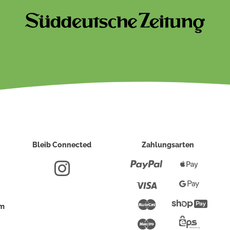
Bleib Connected
Zahlungsarten
Paypal
Apple
Pay
Visa
Google
Pay
Mastercard
Shopi
um
Pay
Maestro
Eps-