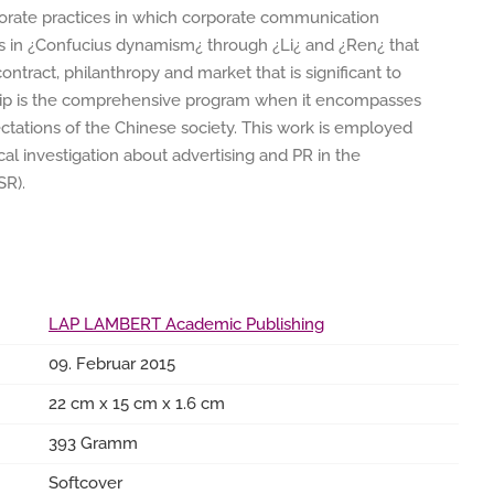
porate practices in which corporate communication
ns in ¿Confucius dynamism¿ through ¿Li¿ and ¿Ren¿ that
ntract, philanthropy and market that is significant to
hip is the comprehensive program when it encompasses
ectations of the Chinese society. This work is employed
al investigation about advertising and PR in the
SR).
LAP LAMBERT Academic Publishing
09. Februar 2015
22 cm x 15 cm x 1.6 cm
393 Gramm
Softcover