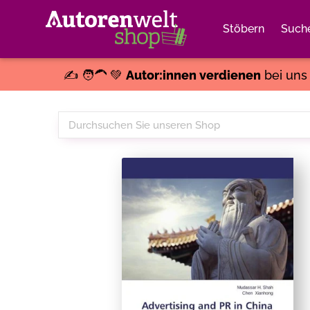
Stöbern
Such
✍️ 🧑‍🦱 💚
Autor:innen verdienen
bei un
Durchsuchen
Sie
unseren
Shop