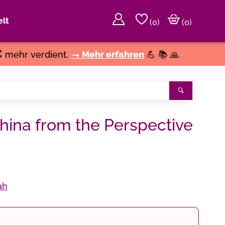
lt
(
0
)
(0)
€
mehr verdient.
→ Mehr erfahren
💪 📚 🙏
Suchen
China from the Perspective
ah