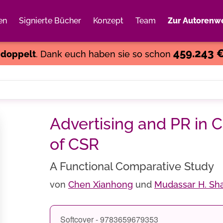
en
Signierte Bücher
Konzept
Team
Zur Autorenwe
Weiter einkaufen
Close
459.243 
s
doppelt
. Dank euch haben sie so schon
Advertising and PR in 
of CSR
A Functional Comparative Study
von
Chen Xianhong
und
Mudassar H. Sh
Softcover - 9783659679353