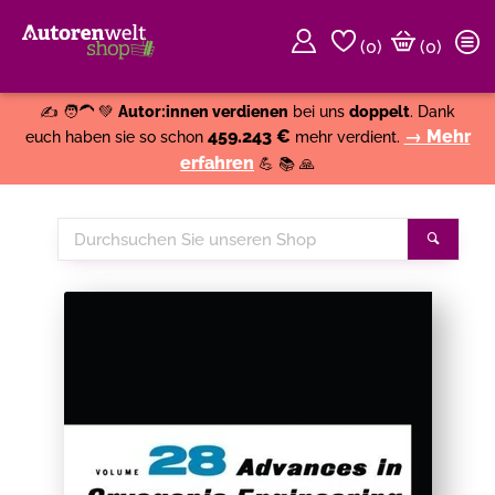
(
0
)
(0)
Weiter einkaufen
Close
✍️ 🧑‍🦱 💚
Autor:innen verdienen
bei uns
doppelt
. Dank
459.243 €
→ Mehr
euch haben sie so schon
mehr verdient.
erfahren
💪 📚 🙏
Durchsuchen
Suche
Sie
unseren
Shop