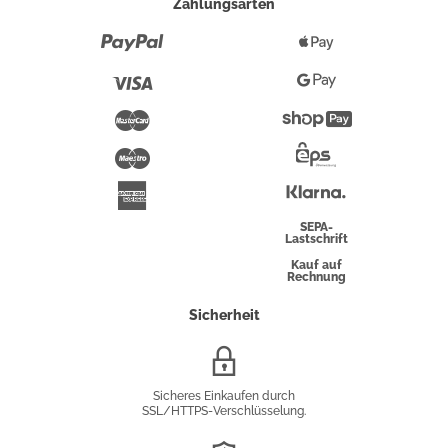
Zahlungsarten
Paypal
Apple
Pay
Visa
Google
Pay
Mastercard
Shopify
Pay
Maestro
Eps-
Überweisung
Klarna
American
Express
SEPA-
Lastschrift
Kauf auf
Rechnung
Sicherheit
SSL/HTTPS-
Verschlüsselung
Sicheres Einkaufen durch
SSL/HTTPS-Verschlüsselung.