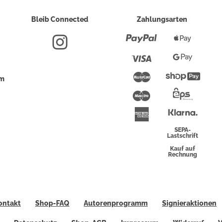
Bleib Connected
Zahlungsarten
Paypal
Apple
Pay
Visa
Google
Pay
Mastercard
Shopi
um
Pay
Maestro
Eps-
Überwei
Klarna
American
Express
SEPA-
Lastschrift
Kauf auf
Rechnung
ontakt
Shop-FAQ
Autorenprogramm
Signieraktionen