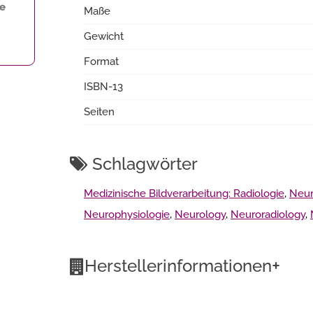
ne
Maße
Gewicht
Format
ISBN-13
Seiten
Schlagwörter
Medizinische Bildverarbeitung: Radiologie
,
Neur
Neurophysiologie
,
Neurology
,
Neuroradiology
,
+
Herstellerinformationen