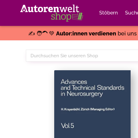
Stöbern
Such
✍️ 🧑‍🦱 💚
Autor:innen verdienen
bei un
Durchsuchen
Sie
unseren
Shop