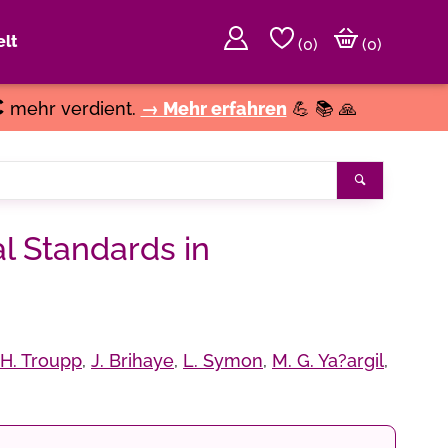
lt
(
0
)
(0)
€
mehr verdient.
→ Mehr erfahren
💪 📚 🙏
Suchen
l Standards in
H. Troupp
,
J. Brihaye
,
L. Symon
,
M. G. Ya?argil
,