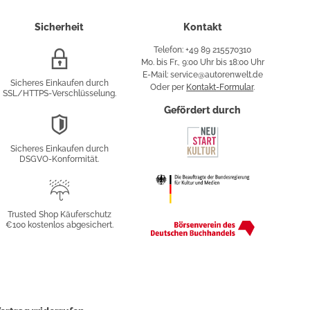
Sicherheit
Kontakt
Telefon: +49 89 215570310
SSL/HTTPS-
Mo. bis Fr., 9:00 Uhr bis 18:00 Uhr
Verschlüsselung
E-Mail: service@autorenwelt.de
Sicheres Einkaufen durch
Oder per
Kontakt-Formular
.
SSL/HTTPS-Verschlüsselung.
fy
Gefördert durch
DSGVO-
Konformität
Sicheres Einkaufen durch
sung
DSGVO-Konformität.
Trusted
Shop
Trusted Shop Käuferschutz
€100 kostenlos abgesichert.
Käuferschutz