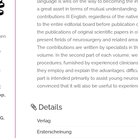
language is well on the way to becoming the in
a great asset in terms of mutual understanding.
contributions III English, regardless of the nati
to the entire editorial board before publication
the publications of original scientific papers in o
gen
present fields of neurosurgery and related ar
The contributions are written by specialists in th
r
volume. In the second part of each volume, we 
procedures, furnished by experienced clinicians
they employ and explain the advantages, difficul
f
part is intended primarily to assist young neuro
convinced that it will also be useful to experie
€
pp,
Details
 G.
Verlag
Ersterscheinung