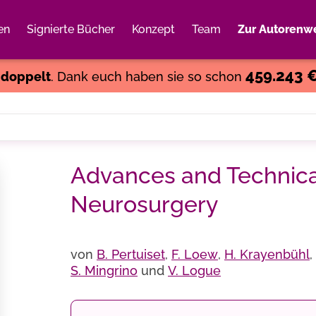
en
Signierte Bücher
Konzept
Team
Zur Autorenwe
Weiter einkaufen
Close
459.243 
s
doppelt
. Dank euch haben sie so schon
Advances and Technica
Neurosurgery
von
B. Pertuiset
,
F. Loew
,
H. Krayenbühl
,
S. Mingrino
und
V. Logue