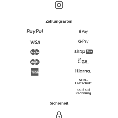
Zahlungsarten
Paypal
Apple
Pay
Visa
Google
Pay
Mastercard
Shopify
Pay
Maestro
Eps-
Überweisung
Klarna
American
Express
SEPA-
Lastschrift
Kauf auf
Rechnung
Sicherheit
SSL/HTTPS-