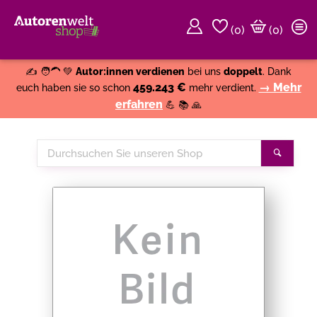
(
0
)
(0)
Weiter einkaufen
Close
✍️ 🧑‍🦱 💚
Autor:innen verdienen
bei uns
doppelt
. Dank
459.243 €
→ Mehr
euch haben sie so schon
mehr verdient.
erfahren
💪 📚 🙏
Durchsuchen
Suche
Sie
unseren
Shop