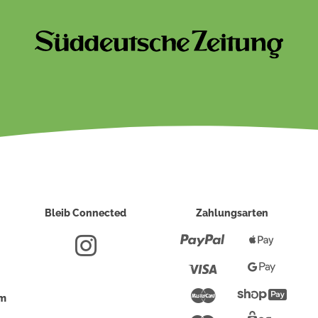
Bleib Connected
Zahlungsarten
Paypal
Apple
Pay
Visa
Google
Pay
Mastercard
Shopi
um
Pay