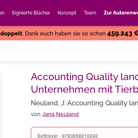
en
Signierte Bücher
Konzept
Team
Zur Autorenwe
Weiter einkaufen
Close
459.243 
s
doppelt
. Dank euch haben sie so schon
Accounting Quality land
Unternehmen mit Tier
Neuland, J: Accounting Quality la
von
Jana Neuland
Softcover - 9783658210243