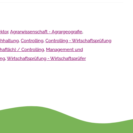
ktor
,
Agrarwissenschaft - Agrargeografie
,
chhaltung
,
Controlling
,
Controlling - Wirtschaftsprüfung
haftlich) / Controlling
,
Management und
ung
,
Wirtschaftsprüfung - Wirtschaftsprüfer