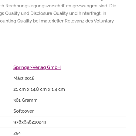
rch Rechnungslegungsvorschriften gezwungen sind. Die
gs Quality und Disclosure Quality und hinterfragt, in
unting Quality bei materieller Relevanz des Voluntary
Springer-Verlag GmbH
März 2018
21 cm x 14.8 cm x 1.4 cm
361 Gramm
Softcover
9783658210243
254