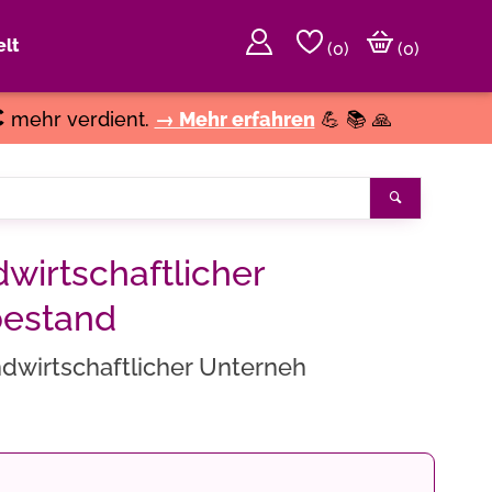
lt
(
0
)
(0)
€
mehr verdient.
→ Mehr erfahren
💪 📚 🙏
Suchen
wirtschaftlicher
bestand
ndwirtschaftlicher Unterneh