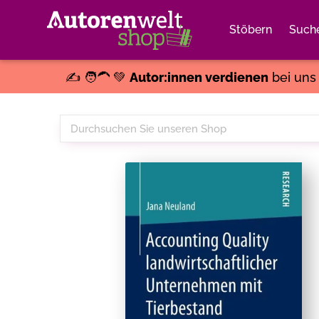
Stöbern
Such
✍️ 🧑‍🦱 💚
Autor:innen verdienen
bei un
Durchsuchen
Sie
unseren
Shop