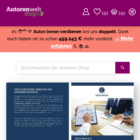
(
0
)
(0)
Weiter einkaufen
Close
✍️ 🧑‍🦱 💚
Autor:innen verdienen
bei uns
doppelt
. Dank
459.243 €
→ Mehr
euch haben sie so schon
mehr verdient.
erfahren
💪 📚 🙏
Durchsuchen
Suche
Sie
unseren
Shop