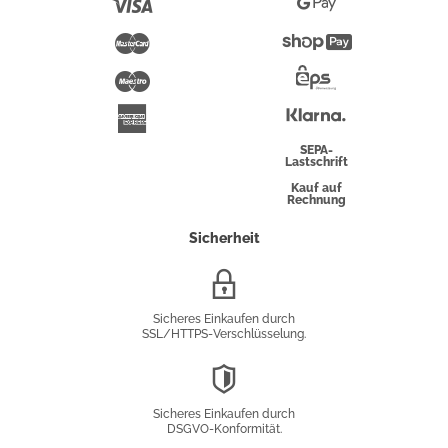
Visa
Google
Pay
Mastercard
Shopify
Pay
Maestro
Eps-
Überweisung
Klarna
American
Express
SEPA-
Lastschrift
Kauf auf
Rechnung
Sicherheit
SSL/HTTPS-
Verschlüsselung
Sicheres Einkaufen durch
SSL/HTTPS-Verschlüsselung.
DSGVO-
Konformität
Sicheres Einkaufen durch
DSGVO-Konformität.