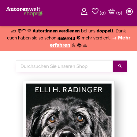
(
0
)
(0)
Weiter einkaufen
Close
✍️ 🧑‍🦱 💚
Autor:innen verdienen
bei uns
doppelt
. Dank
459.243 €
→ Mehr
euch haben sie so schon
mehr verdient.
erfahren
💪 📚 🙏
Durchsuchen
Suche
Sie
unseren
Shop