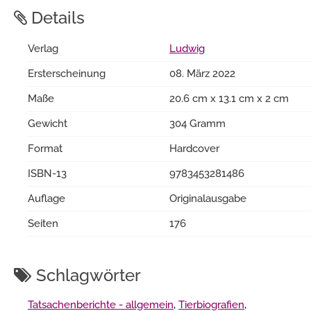
Details
Verlag
Ludwig
Ersterscheinung
08. März 2022
Maße
20.6 cm x 13.1 cm x 2 cm
Gewicht
304 Gramm
Format
Hardcover
ISBN-13
9783453281486
Auflage
Originalausgabe
Seiten
176
Schlagwörter
Tatsachenberichte - allgemein
,
Tierbiografien
,