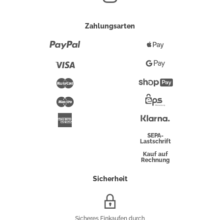
Zahlungsarten
Paypal
Apple
Pay
Visa
Google
Pay
Mastercard
Shopify
Pay
Maestro
Eps-
Überweisung
Klarna
American
Express
SEPA-
Lastschrift
Kauf auf
Rechnung
Sicherheit
SSL/HTTPS-
Verschlüsselung
Sicheres Einkaufen durch