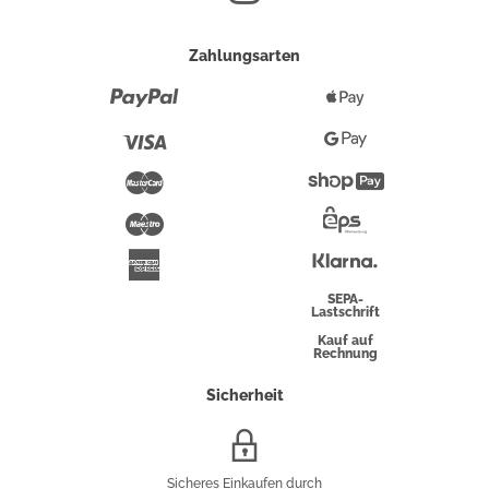
Zahlungsarten
Paypal
Apple
Pay
Visa
Google
Pay
Mastercard
Shopify
Pay
Maestro
Eps-
Überweisung
Klarna
American
Express
SEPA-
Lastschrift
Kauf auf
Rechnung
Sicherheit
SSL/HTTPS-
Verschlüsselung
Sicheres Einkaufen durch