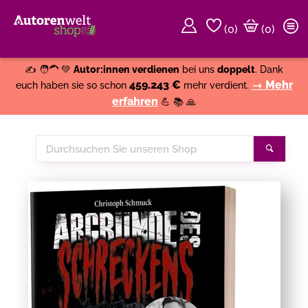
(
0
)
(0)
Weiter einkaufen
Close
✍️ 🧑‍🦱 💚
Autor:innen verdienen
bei uns
doppelt
. Dank
459.243 €
→ Mehr
euch haben sie so schon
mehr verdient.
erfahren
💪 📚 🙏
Durchsuchen
Suche
Sie
unseren
Shop