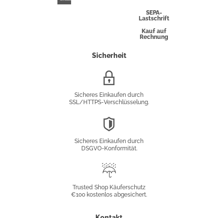
Express
SEPA-
Lastschrift
Kauf auf
Rechnung
Sicherheit
SSL/HTTPS-
Verschlüsselung
Sicheres Einkaufen durch
SSL/HTTPS-Verschlüsselung.
DSGVO-
Konformität
Sicheres Einkaufen durch
DSGVO-Konformität.
Trusted
Shop
Trusted Shop Käuferschutz
€100 kostenlos abgesichert.
Käuferschutz
Kontakt