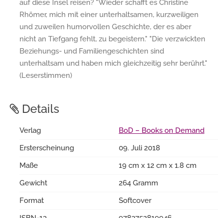
auf diese Insel reisen? "Wieder schafft es Christine
Rhömer, mich mit einer unterhaltsamen, kurzweiligen
und zuweilen humorvollen Geschichte, der es aber
nicht an Tiefgang fehlt, zu begeistern." "Die verzwickten
Beziehungs- und Familiengeschichten sind
unterhaltsam und haben mich gleichzeitig sehr berührt."
(Leserstimmen)
Details
Verlag
BoD – Books on Demand
Ersterscheinung
09. Juli 2018
Maße
19 cm x 12 cm x 1.8 cm
Gewicht
264 Gramm
Format
Softcover
ISBN-13
9783752819946