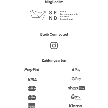
Mitglied im
Bleib Connected
Zahlungsarten
Paypal
Apple
Pay
Visa
Google
Pay
Mastercard
Shopify
Pay
Maestro
Eps-
Überweisung
Klarna
American