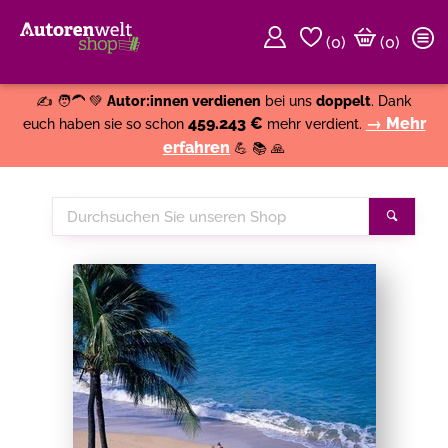
(
0
)
(0)
Weiter einkaufen
Close
✍️ 🧑‍🦱 💚
Autor:innen verdienen
bei uns
doppelt
. Dank
459.243 €
→ Mehr
euch haben sie so schon
mehr verdient.
erfahren
💪 📚 🙏
Durchsuchen
Suche
Sie
unseren
Shop