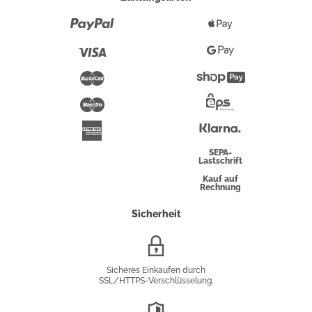
Paypal
Apple
Pay
Visa
Google
Pay
Mastercard
Shopify
Pay
Maestro
Eps-
Überweisung
Klarna
American
Express
SEPA-
Lastschrift
Kauf auf
Rechnung
Sicherheit
SSL/HTTPS-
Verschlüsselung
Sicheres Einkaufen durch
SSL/HTTPS-Verschlüsselung.
DSGVO-