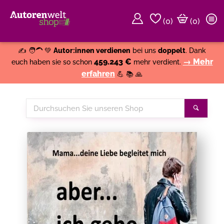
(
0
)
(0)
Weiter einkaufen
Close
✍️ 🧑‍🦱 💚
Autor:innen verdienen
bei uns
doppelt
. Dank
459.243 €
→ Mehr
euch haben sie so schon
mehr verdient.
erfahren
💪 📚 🙏
Durchsuchen
Suche
Sie
unseren
Shop