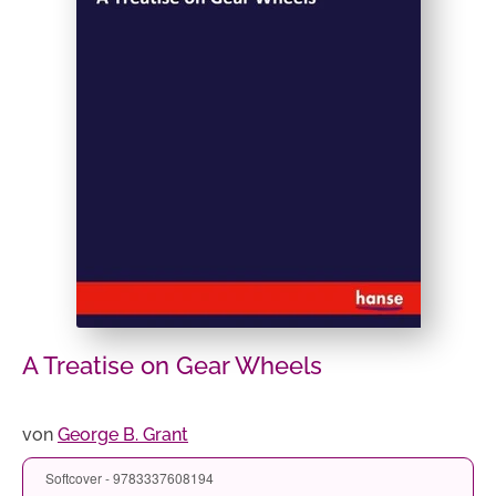
A Treatise on Gear Wheels
von
George B. Grant
Softcover - 9783337608194