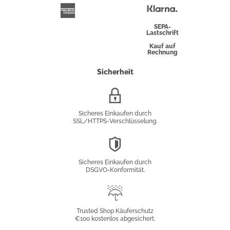
Überweisung
Klarna
American
Express
SEPA-
Lastschrift
Kauf auf
Rechnung
Sicherheit
SSL/HTTPS-
Verschlüsselung
Sicheres Einkaufen durch
SSL/HTTPS-Verschlüsselung.
DSGVO-
Konformität
Sicheres Einkaufen durch
DSGVO-Konformität.
Trusted
Shop
Trusted Shop Käuferschutz
€100 kostenlos abgesichert.
Käuferschutz