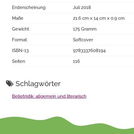
Ersterscheinung
Juli 2018
Maße
21.6 cm x 14 cm x 0.9 cm
Gewicht
175 Gramm
Format
Softcover
ISBN-13
9783337608194
Seiten
116
Schlagwörter
Belletristik: allgemein und literarisch