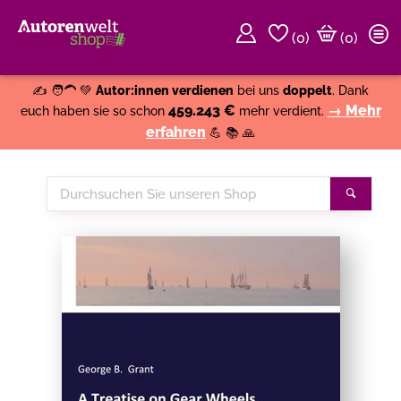
(
0
)
(0)
Weiter einkaufen
Close
✍️ 🧑‍🦱 💚
Autor:innen verdienen
bei uns
doppelt
. Dank
459.243 €
→ Mehr
euch haben sie so schon
mehr verdient.
erfahren
💪 📚 🙏
Durchsuchen
Suche
Sie
unseren
Shop