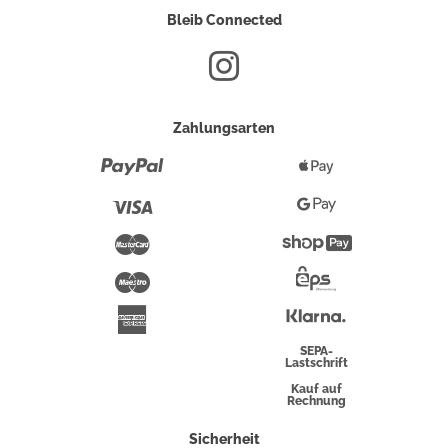
Bleib Connected
Zahlungsarten
Paypal
Apple
Pay
Visa
Google
Pay
Mastercard
Shopify
Pay
Maestro
Eps-
Überweisung
Klarna
American
Express
SEPA-
Lastschrift
Kauf auf
Rechnung
Sicherheit