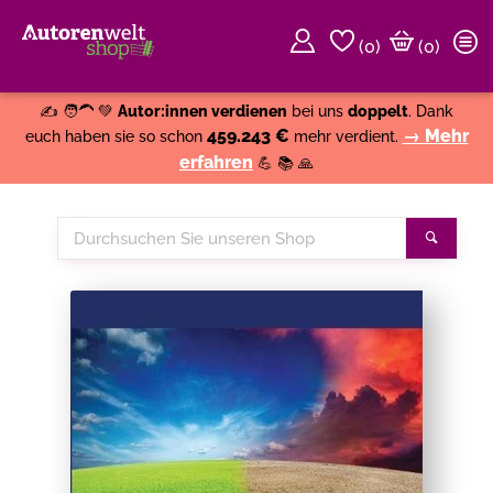
(
0
)
(0)
Weiter einkaufen
Close
✍️ 🧑‍🦱 💚
Autor:innen verdienen
bei uns
doppelt
. Dank
459.243 €
→ Mehr
euch haben sie so schon
mehr verdient.
erfahren
💪 📚 🙏
Durchsuchen
Suche
Sie
unseren
Shop