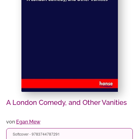
A London Comedy, and Other Vanities
von
Egan Mew
Softcover - 9783744787291