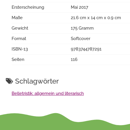
Ersterscheinung
Mai 2017
Maße
21.6 cm x 14 cm x 0.9 cm
Gewicht
175 Gramm
Format
Softcover
ISBN-13
9783744787291
Seiten
116
Schlagwörter
Belletristik: allgemein und literarisch