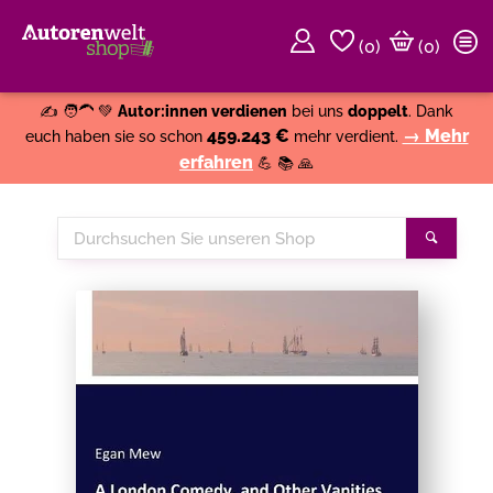
(
0
)
(0)
Weiter einkaufen
Close
✍️ 🧑‍🦱 💚
Autor:innen verdienen
bei uns
doppelt
. Dank
459.243 €
→ Mehr
euch haben sie so schon
mehr verdient.
erfahren
💪 📚 🙏
Durchsuchen
Suche
Sie
unseren
Shop