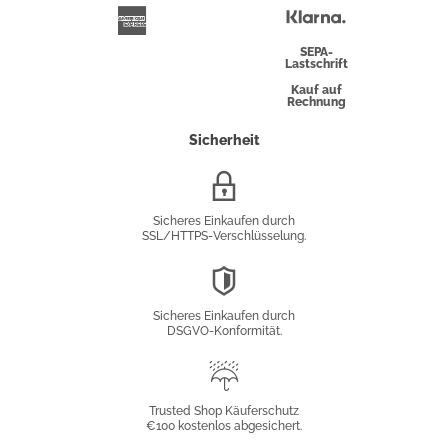
Überweisung
Klarna
American
Express
SEPA-
Lastschrift
Kauf auf
Rechnung
Sicherheit
SSL/HTTPS-
Verschlüsselung
Sicheres Einkaufen durch
SSL/HTTPS-Verschlüsselung.
DSGVO-
Konformität
Sicheres Einkaufen durch
DSGVO-Konformität.
Trusted
Shop
Trusted Shop Käuferschutz
€100 kostenlos abgesichert.
Käuferschutz