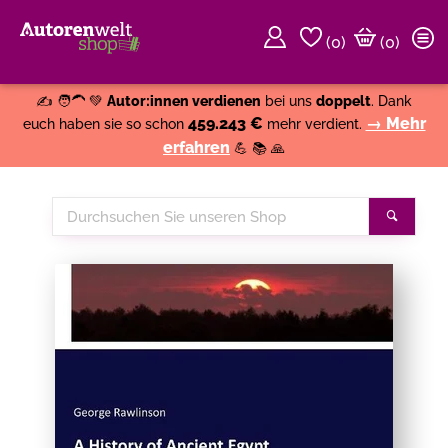
(
0
)
(0)
Weiter einkaufen
Close
✍️ 🧑‍🦱 💚
Autor:innen verdienen
bei uns
doppelt
. Dank
459.243 €
→ Mehr
euch haben sie so schon
mehr verdient.
erfahren
💪 📚 🙏
Durchsuchen
Suche
Sie
unseren
Shop