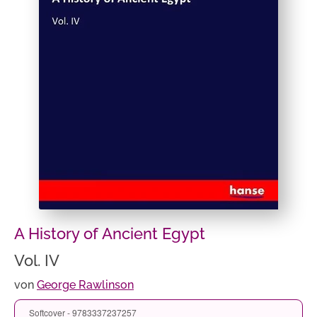
A History of Ancient Egypt
Vol. IV
von
George Rawlinson
Softcover - 9783337237257