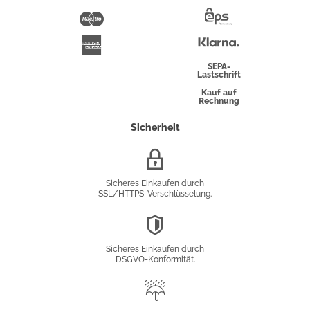
Pay
Maestro
Eps-
Überweisung
Klarna
American
Express
SEPA-
Lastschrift
Kauf auf
Rechnung
Sicherheit
SSL/HTTPS-
Verschlüsselung
Sicheres Einkaufen durch
SSL/HTTPS-Verschlüsselung.
DSGVO-
Konformität
Sicheres Einkaufen durch
DSGVO-Konformität.
Trusted
Shop