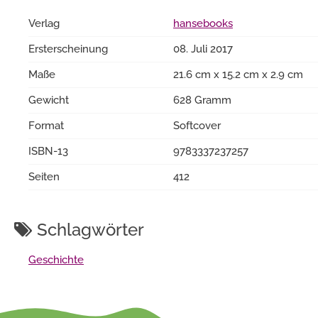
Verlag
hansebooks
Ersterscheinung
08. Juli 2017
Maße
21.6 cm x 15.2 cm x 2.9 cm
Gewicht
628 Gramm
Format
Softcover
ISBN-13
9783337237257
Seiten
412
Schlagwörter
Geschichte