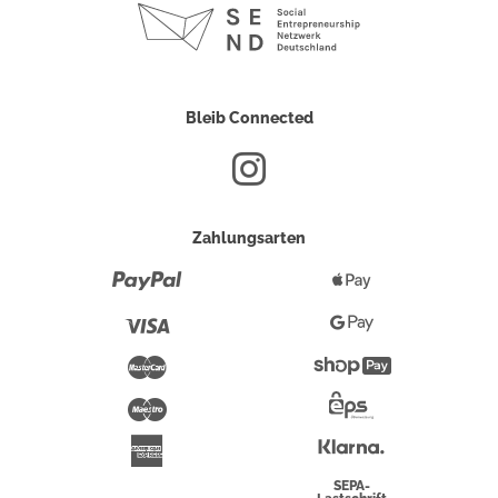
Bleib Connected
Zahlungsarten
Paypal
Apple
Pay
Visa
Google
Pay
Mastercard
Shopify
Pay
Maestro
Eps-
Überweisung
Klarna
American
Express
SEPA-