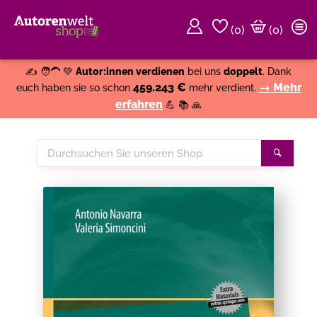
(
0
)
(0)
Weiter einkaufen
Close
✍️ 🧑‍🦱 💚
Autor:innen verdienen
bei uns
doppelt
. Dank
459.243 €
→ Mehr
euch haben sie so schon
mehr verdient.
erfahren
💪 📚 🙏
Durchsuchen
Suche
Sie
unseren
Shop