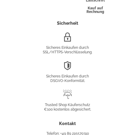
Lastschrift
Kauf auf
Rechnung
Sicherheit
SSL/HTTPS-
Verschlüsselung
Sicheres Einkaufen durch
SSL/HTTPS-Verschlüsselung.
DSGVO-
Konformität
Sicheres Einkaufen durch
DSGVO-Konformität.
Trusted
Shop
Trusted Shop Käuferschutz
€100 kostenlos abgesichert.
Käuferschutz
Kontakt
Telefon: +49 89 215570310