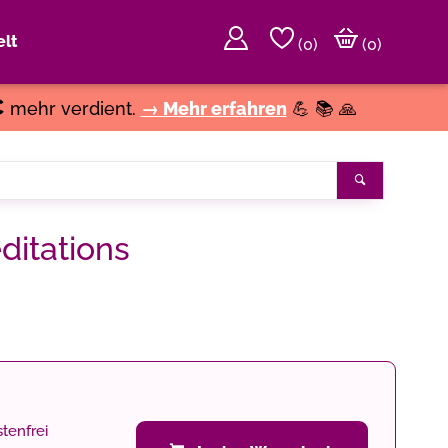
lt
(
0
)
(0)
€
mehr verdient.
→ Mehr erfahren
💪 📚 🙏
Suchen
ditations
tenfrei