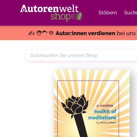
Stöbern
Such
✍️ 🧑‍🦱 💚
Autor:innen verdienen
bei un
Durchsuchen
Sie
unseren
Shop