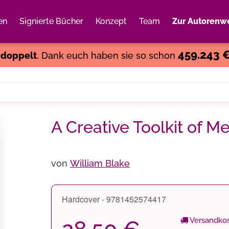
en
Signierte Bücher
Konzept
Team
Zur Autorenwe
Weiter einkaufen
Close
459.243 
s
doppelt
. Dank euch haben sie so schon
A Creative Toolkit of Me
von
William Blake
Hardcover - 9781452574417
Versandkos