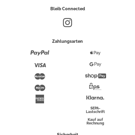
Bleib Connected
Zahlungsarten
Paypal
Apple
Pay
Visa
Google
Pay
Mastercard
Shopify
Pay
Maestro
Eps-
Überweisung
Klarna
American
Express
SEPA-
Lastschrift
Kauf auf
Rechnung
Sicherheit