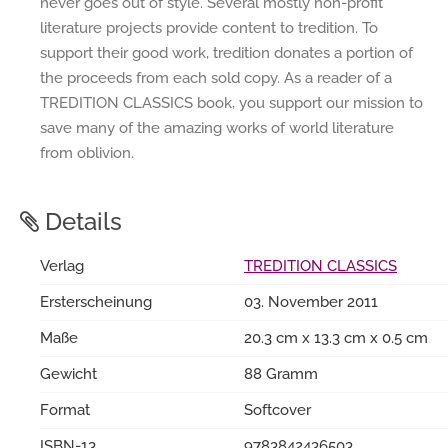
never goes out of style. Several mostly non-profit
literature projects provide content to tredition. To
support their good work, tredition donates a portion of
the proceeds from each sold copy. As a reader of a
TREDITION CLASSICS book, you support our mission to
save many of the amazing works of world literature
from oblivion.
Details
Verlag
TREDITION CLASSICS
Ersterscheinung
03. November 2011
Maße
20.3 cm x 13.3 cm x 0.5 cm
Gewicht
88 Gramm
Format
Softcover
ISBN-13
9783842436503