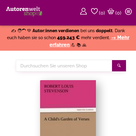
(
0
)
(0)
Weiter einkaufen
Close
✍️ 🧑‍🦱 💚
Autor:innen verdienen
bei uns
doppelt
. Dank
459.243 €
→ Mehr
euch haben sie so schon
mehr verdient.
erfahren
💪 📚 🙏
Durchsuchen
Suche
Sie
unseren
Shop