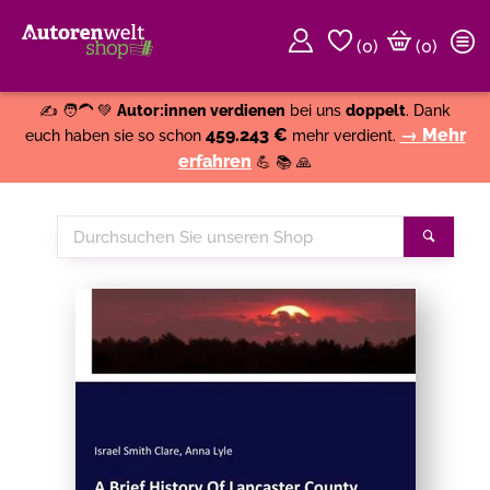
(
0
)
(0)
Weiter einkaufen
Close
✍️ 🧑‍🦱 💚
Autor:innen verdienen
bei uns
doppelt
. Dank
459.243 €
→ Mehr
euch haben sie so schon
mehr verdient.
erfahren
💪 📚 🙏
Durchsuchen
Suche
Sie
unseren
Shop