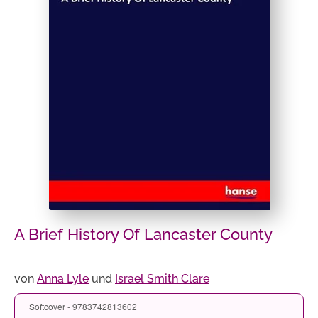
A Brief History Of Lancaster County
von
Anna Lyle
und
Israel Smith Clare
Softcover - 9783742813602