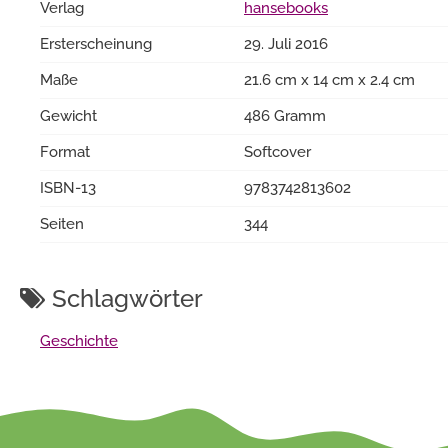
Verlag
hansebooks
Ersterscheinung
29. Juli 2016
Maße
21.6 cm x 14 cm x 2.4 cm
Gewicht
486 Gramm
Format
Softcover
ISBN-13
9783742813602
Seiten
344
Schlagwörter
Geschichte