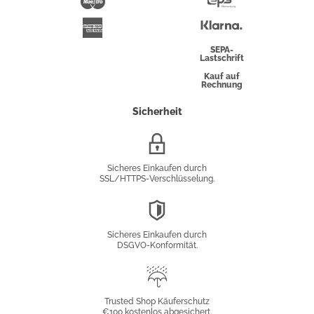
Maestro
Eps-
Überweisung
Klarna
American
Express
SEPA-
Lastschrift
Kauf auf
Rechnung
Sicherheit
SSL/HTTPS-
Verschlüsselung
Sicheres Einkaufen durch
SSL/HTTPS-Verschlüsselung.
DSGVO-
Konformität
Sicheres Einkaufen durch
DSGVO-Konformität.
Trusted
Shop
Trusted Shop Käuferschutz
€100 kostenlos abgesichert.