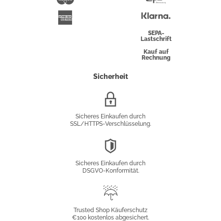
Überweisung
Klarna
American
Express
SEPA-
Lastschrift
Kauf auf
Rechnung
Sicherheit
SSL/HTTPS-
Verschlüsselung
Sicheres Einkaufen durch
SSL/HTTPS-Verschlüsselung.
DSGVO-
Konformität
Sicheres Einkaufen durch
DSGVO-Konformität.
Trusted
Shop
Trusted Shop Käuferschutz
€100 kostenlos abgesichert.
Käuferschutz