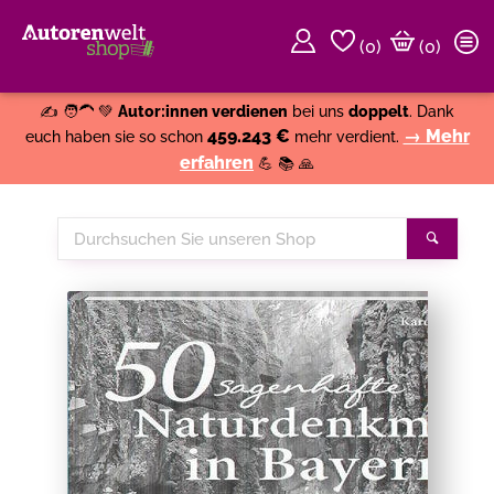
(
0
)
(0)
Weiter einkaufen
Close
✍️ 🧑‍🦱 💚
Autor:innen verdienen
bei uns
doppelt
. Dank
459.243 €
→ Mehr
euch haben sie so schon
mehr verdient.
erfahren
💪 📚 🙏
Durchsuchen
Suche
Sie
unseren
Shop