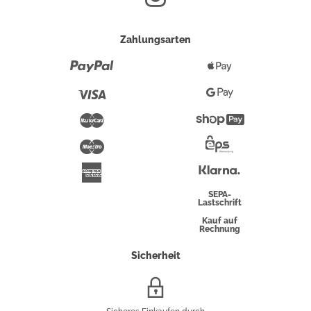
Zahlungsarten
Paypal
Apple
Pay
Visa
Google
Pay
Mastercard
Shopify
Pay
Maestro
Eps-
Überweisung
Klarna
American
Express
SEPA-
Lastschrift
Kauf auf
Rechnung
Sicherheit
SSL/HTTPS-
Verschlüsselung