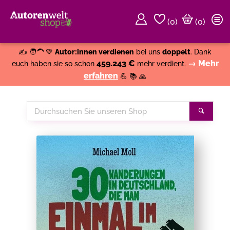
(
0
)
(0)
Weiter einkaufen
Close
✍️ 🧑‍🦱 💚
Autor:innen verdienen
bei uns
doppelt
. Dank
459.243 €
→ Mehr
euch haben sie so schon
mehr verdient.
erfahren
💪 📚 🙏
Durchsuchen
Suche
Sie
unseren
Shop